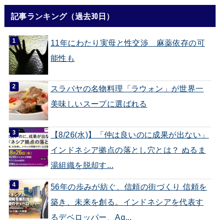
記事ランキング（過去30日）
11年にわたり実母と性交渉 麻薬依存の可
能性も
スラバヤの名物料理「ラウォン」が世界一
美味しいスープに選ばれる
【8/26(水)】「仲は良いのに成果が出ない」
インドネシア拠点の落とし穴とは？ ぬるま
湯組織を脱却す...
56年の歩みが紡ぐ、信頼の街づくり 信頼を
築き、未来を創る。インドネシアを代表す
るデベロッパー、Ag...