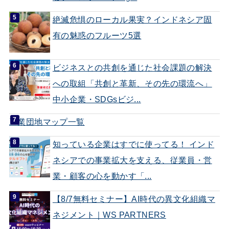
絶滅危惧のローカル果実？インドネシア固
有の魅惑のフルーツ5選
ビジネスとの共創を通じた社会課題の解決
への取組「共創と革新、その先の環流へ」
中小企業・SDGsビジ...
工業団地マップ一覧
知っている企業はすでに使ってる！ インド
ネシアでの事業拡大を支える、従業員・営
業・顧客の心を動かす「...
【8/7無料セミナー】AI時代の異文化組織マ
ネジメント｜WS PARTNERS