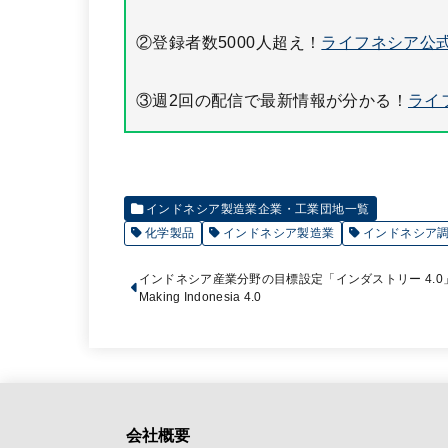
②登録者数5000人超え！
ライフネシア公式
③週2回の配信で最新情報が分かる！
ライ
インドネシア製造業企業・工業団地一覧
化学製品
インドネシア製造業
インドネシア
インドネシア産業分野の目標設定「インダストリー 4.0
Making Indonesia 4.0
会社概要