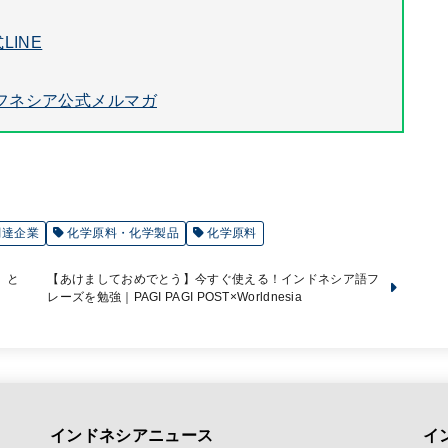
LINE
フネシア公式メルマガ
調達企業
化学原料・化学製品
化学原料
」と
【あけましておめでとう】今すぐ使える！インドネシア語フ
レーズを勉強｜PAGI PAGI POST×Worldnesia
インドネシアニュース
イ