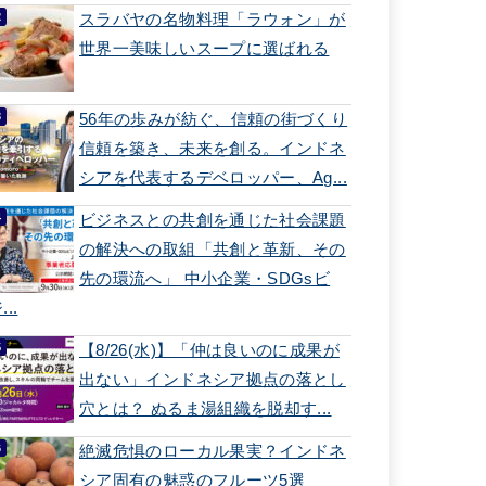
スラバヤの名物料理「ラウォン」が
世界一美味しいスープに選ばれる
56年の歩みが紡ぐ、信頼の街づくり
信頼を築き、未来を創る。インドネ
シアを代表するデベロッパー、Ag...
ビジネスとの共創を通じた社会課題
の解決への取組「共創と革新、その
先の環流へ」 中小企業・SDGsビ
...
【8/26(水)】「仲は良いのに成果が
出ない」インドネシア拠点の落とし
穴とは？ ぬるま湯組織を脱却す...
絶滅危惧のローカル果実？インドネ
シア固有の魅惑のフルーツ5選