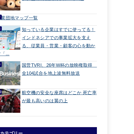
工業団地マップ一覧
知っている企業はすでに使ってる！
インドネシアでの事業拡大を支え
る、従業員・営業・顧客の心を動か
「...
国営TVRI、26年W杯の放映権取得
全104試合を地上波無料放送
航空機の安全な座席はどこか 死亡率
が最も高いのは翼の上
カテゴリー