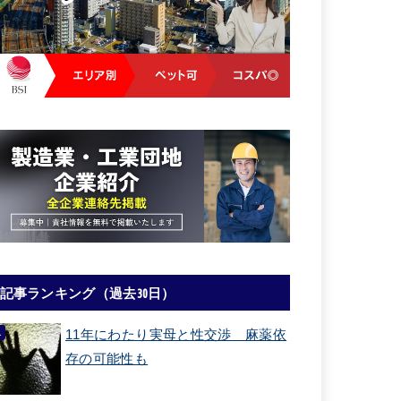
記事ランキング（過去30日）
11年にわたり実母と性交渉 麻薬依
存の可能性も