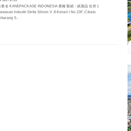
企業名 KANEPACKAGE INDONESIA 業種 製紙・紙製品 住所１
awasan Industri Delta Silicon V Jl.Kenari I No.23F, Cibatu
ikarang S...