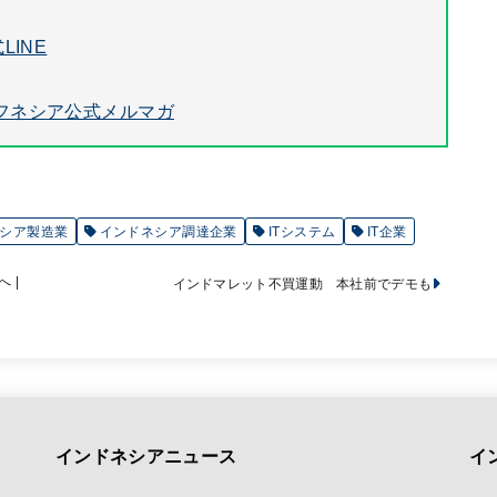
LINE
フネシア公式メルマガ
シア製造業
インドネシア調達企業
ITシステム
IT企業
 |
インドマレット不買運動 本社前でデモも
インドネシアニュース
イ