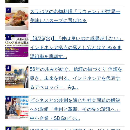
スラバヤの名物料理「ラウォン」が世界一
美味しいスープに選ばれる
【8/26(水)】「仲は良いのに成果が出ない」
インドネシア拠点の落とし穴とは？ ぬるま
湯組織を脱却す...
56年の歩みが紡ぐ、信頼の街づくり 信頼を
築き、未来を創る。インドネシアを代表す
るデベロッパー、Ag...
ビジネスとの共創を通じた社会課題の解決
への取組「共創と革新、その先の環流へ」
中小企業・SDGsビジ...