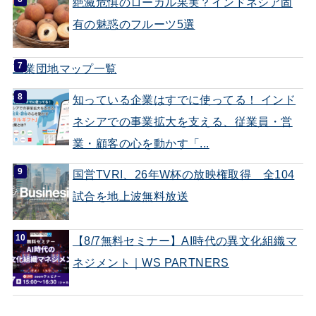
絶滅危惧のローカル果実？インドネシア固
有の魅惑のフルーツ5選
工業団地マップ一覧
知っている企業はすでに使ってる！ インド
ネシアでの事業拡大を支える、従業員・営
業・顧客の心を動かす「...
国営TVRI、26年W杯の放映権取得 全104
試合を地上波無料放送
【8/7無料セミナー】AI時代の異文化組織マ
ネジメント｜WS PARTNERS