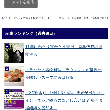
バングラデシュ人296人を拘束 アチェ州
ブルーバードが郵便・宅配ビジネスに参入
記事ランキング（過去30日）
11年にわたり実母と性交渉 麻薬依存の可
能性も
スラバヤの名物料理「ラウォン」が世界一
美味しいスープに選ばれる
【8/26(水)】「仲は良いのに成果が出ない」
インドネシア拠点の落とし穴とは？ ぬるま
湯組織を脱却す...