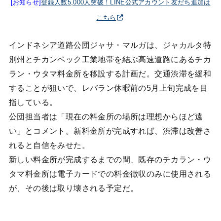
[お知らせ]
登録人数5,000人突破！LINE公式アカウント友だち追加は
こちら
インドネシア道路公団ジャサ・マルガは、ジャカルタ特
別州とチカンペック工業地帯を結ぶ高速道路にあるチカ
ラン・ウタマ料金所を移設する計画だ。交通渋滞を緩和
することが狙いで、レバラン休暇前の5月上旬完成を目
指している。
公団担当者は「現在の料金所の場所は理想からほど遠
い」とコメント。新料金所が完成すれば、渋滞は改善さ
れると自信をみせた。
新しい料金所が完成するまでの間、既存のチカラン・ウ
タマ料金所は電子カードでの料金徴収のみに使用される
が、その後は取り壊される予定だ。