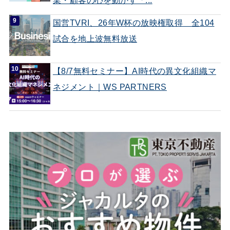
国営TVRI、26年W杯の放映権取得 全104
試合を地上波無料放送
【8/7無料セミナー】AI時代の異文化組織マ
ネジメント｜WS PARTNERS