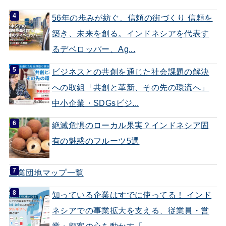
56年の歩みが紡ぐ、信頼の街づくり 信頼を
築き、未来を創る。インドネシアを代表す
るデベロッパー、Ag...
ビジネスとの共創を通じた社会課題の解決
への取組「共創と革新、その先の環流へ」
中小企業・SDGsビジ...
絶滅危惧のローカル果実？インドネシア固
有の魅惑のフルーツ5選
工業団地マップ一覧
知っている企業はすでに使ってる！ インド
ネシアでの事業拡大を支える、従業員・営
業・顧客の心を動かす「...