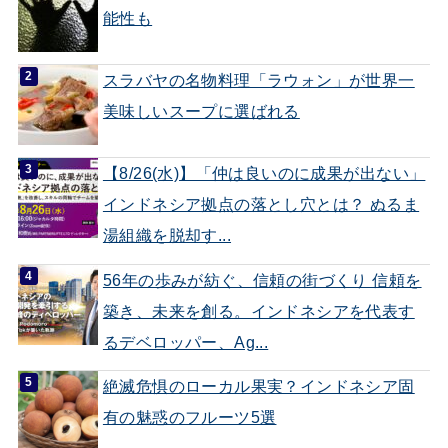
能性も
スラバヤの名物料理「ラウォン」が世界一
美味しいスープに選ばれる
【8/26(水)】「仲は良いのに成果が出ない」
インドネシア拠点の落とし穴とは？ ぬるま
湯組織を脱却す...
56年の歩みが紡ぐ、信頼の街づくり 信頼を
築き、未来を創る。インドネシアを代表す
るデベロッパー、Ag...
絶滅危惧のローカル果実？インドネシア固
有の魅惑のフルーツ5選