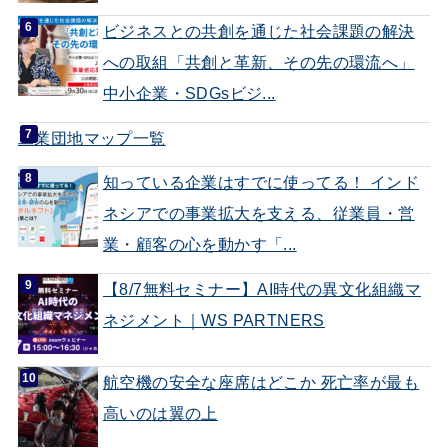
ビジネスとの共創を通じた社会課題の解決
への取組「共創と革新、その先の環流へ」
中小企業・SDGsビジ...
工業団地マップ一覧
知っている企業はすでに使ってる！ インド
ネシアでの事業拡大を支える、従業員・営
業・顧客の心を動かす「...
【8/7無料セミナー】AI時代の異文化組織マ
ネジメント｜WS PARTNERS
航空機の安全な座席はどこか 死亡率が最も
高いのは翼の上