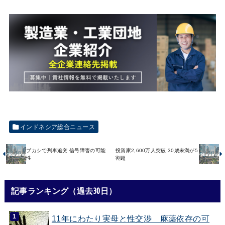
インドネシア総合ニュース
ブカシで列車追突 信号障害の可能
投資家2,600万人突破 30歳未満が5
性
割超
記事ランキング（過去30日）
11年にわたり実母と性交渉 麻薬依存の可