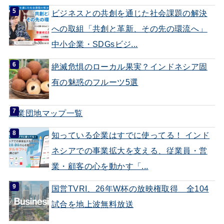
ビジネスとの共創を通じた社会課題の解決
への取組「共創と革新、その先の環流へ」
中小企業・SDGsビジ...
絶滅危惧のローカル果実？インドネシア固
有の魅惑のフルーツ5選
工業団地マップ一覧
知っている企業はすでに使ってる！ インド
ネシアでの事業拡大を支える、従業員・営
業・顧客の心を動かす「...
国営TVRI、26年W杯の放映権取得 全104
試合を地上波無料放送