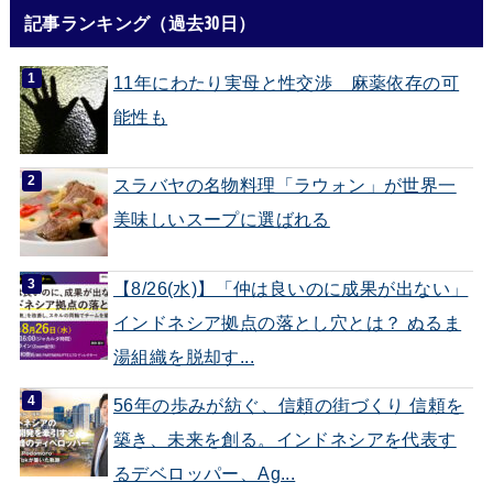
記事ランキング（過去30日）
11年にわたり実母と性交渉 麻薬依存の可
能性も
スラバヤの名物料理「ラウォン」が世界一
美味しいスープに選ばれる
【8/26(水)】「仲は良いのに成果が出ない」
インドネシア拠点の落とし穴とは？ ぬるま
湯組織を脱却す...
56年の歩みが紡ぐ、信頼の街づくり 信頼を
築き、未来を創る。インドネシアを代表す
るデベロッパー、Ag...