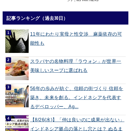
ント｜WS PARTNERS
記事ランキング（過去30日）
11年にわたり実母と性交渉 麻薬依存の可
能性も
スラバヤの名物料理「ラウォン」が世界一
美味しいスープに選ばれる
56年の歩みが紡ぐ、信頼の街づくり 信頼を
築き、未来を創る。インドネシアを代表す
るデベロッパー、Ag...
【8/26(水)】「仲は良いのに成果が出ない」
インドネシア拠点の落とし穴とは？ ぬるま