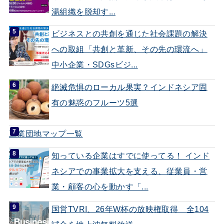
湯組織を脱却す...
ビジネスとの共創を通じた社会課題の解決
への取組「共創と革新、その先の環流へ」
中小企業・SDGsビジ...
絶滅危惧のローカル果実？インドネシア固
有の魅惑のフルーツ5選
工業団地マップ一覧
知っている企業はすでに使ってる！ インド
ネシアでの事業拡大を支える、従業員・営
業・顧客の心を動かす「...
国営TVRI、26年W杯の放映権取得 全104