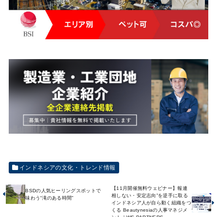
インドネシアの文化・トレンド情報
【11月開催無料ウェビナー】報連
BSDの人気ヒーリングスポットで
相しない・安定志向”を逆手に取る
味わう“滝のある時間”
インドネシア人が自ら動く組織をつ
くる Beautynesiaの人事マネジメ