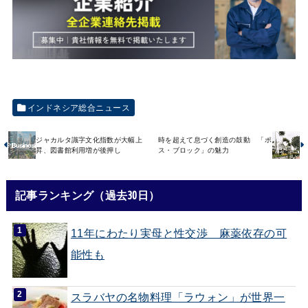
インドネシア総合ニュース
ジャカルタ識字文化指数が大幅上
時を超えて息づく創造の鼓動 「ポ
昇、図書館利用増が後押し
ス・ブロック」の魅力
記事ランキング（過去30日）
11年にわたり実母と性交渉 麻薬依存の可
能性も
スラバヤの名物料理「ラウォン」が世界一