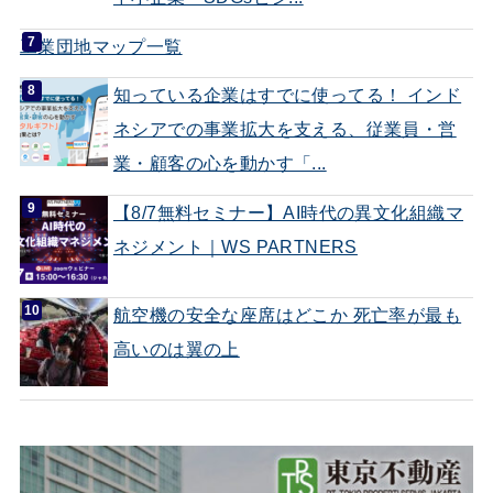
工業団地マップ一覧
知っている企業はすでに使ってる！ インド
ネシアでの事業拡大を支える、従業員・営
業・顧客の心を動かす「...
【8/7無料セミナー】AI時代の異文化組織マ
ネジメント｜WS PARTNERS
航空機の安全な座席はどこか 死亡率が最も
高いのは翼の上