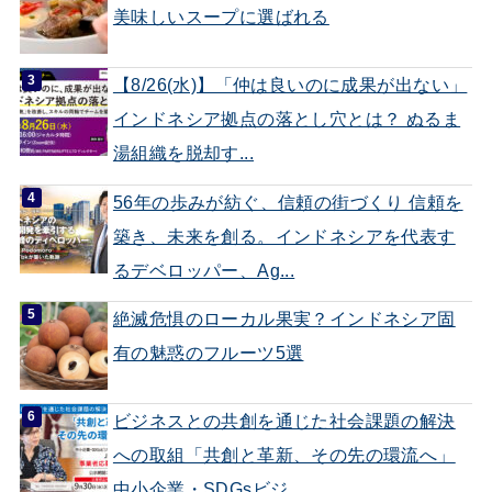
美味しいスープに選ばれる
【8/26(水)】「仲は良いのに成果が出ない」
インドネシア拠点の落とし穴とは？ ぬるま
湯組織を脱却す...
56年の歩みが紡ぐ、信頼の街づくり 信頼を
築き、未来を創る。インドネシアを代表す
るデベロッパー、Ag...
絶滅危惧のローカル果実？インドネシア固
有の魅惑のフルーツ5選
ビジネスとの共創を通じた社会課題の解決
への取組「共創と革新、その先の環流へ」
中小企業・SDGsビジ...