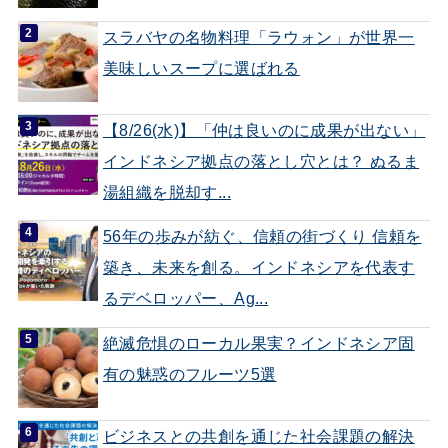
スラバヤの名物料理「ラウォン」が世界一
美味しいスープに選ばれる
【8/26(水)】「仲は良いのに成果が出ない」
インドネシア拠点の落とし穴とは？ ぬるま
湯組織を脱却す...
56年の歩みが紡ぐ、信頼の街づくり 信頼を
築き、未来を創る。インドネシアを代表す
るデベロッパー、Ag...
絶滅危惧のローカル果実？インドネシア固
有の魅惑のフルーツ5選
ビジネスとの共創を通じた社会課題の解決