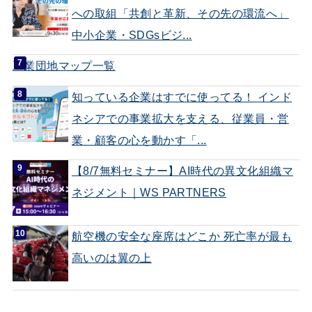
への取組「共創と革新、その先の環流へ」
中小企業・SDGsビジ...
工業団地マップ一覧
知っている企業はすでに使ってる！ インド
ネシアでの事業拡大を支える、従業員・営
業・顧客の心を動かす「...
【8/7無料セミナー】AI時代の異文化組織マ
ネジメント｜WS PARTNERS
航空機の安全な座席はどこか 死亡率が最も
高いのは翼の上