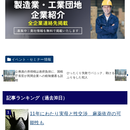
イベント・セミナー情報
公務員の所得税は政府負担に、国税
ひったくり失敗でパニック、助ける
庁長官が民間企業への税制優遇も説
ふりをした犯人
明
記事ランキング（過去30日）
11年にわたり実母と性交渉 麻薬依存の可
能性も