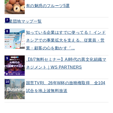
有の魅惑のフルーツ5選
工業団地マップ一覧
知っている企業はすでに使ってる！ インド
ネシアでの事業拡大を支える、従業員・営
業・顧客の心を動かす「...
【8/7無料セミナー】AI時代の異文化組織マ
ネジメント｜WS PARTNERS
国営TVRI、26年W杯の放映権取得 全104
試合を地上波無料放送