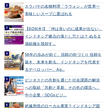
スラバヤの名物料理「ラウォン」が世界一
美味しいスープに選ばれる
【8/26(水)】「仲は良いのに成果が出ない」
インドネシア拠点の落とし穴とは？ ぬるま
湯組織を脱却す...
56年の歩みが紡ぐ、信頼の街づくり 信頼を
築き、未来を創る。インドネシアを代表す
るデベロッパー、Ag...
ビジネスとの共創を通じた社会課題の解決
への取組「共創と革新、その先の環流へ」
中小企業・SDGsビジ...
絶滅危惧のローカル果実？インドネシア固