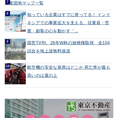
工業団地マップ一覧
知っている企業はすでに使ってる！ インド
ネシアでの事業拡大を支える、従業員・営
業・顧客の心を動かす「...
国営TVRI、26年W杯の放映権取得 全104
試合を地上波無料放送
航空機の安全な座席はどこか 死亡率が最も
高いのは翼の上