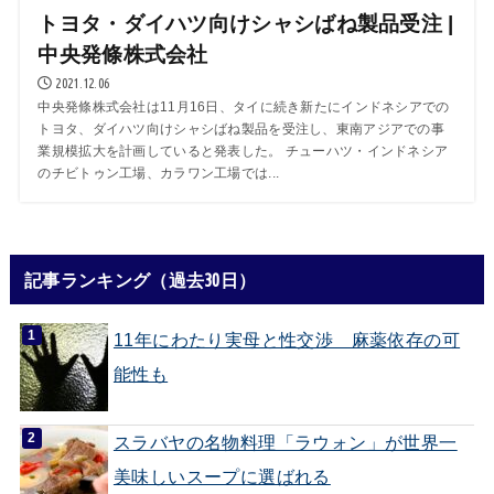
トヨタ・ダイハツ向けシャシばね製品受注 |
中央発條株式会社
2021.12.06
中央発條株式会社は11月16日、タイに続き新たにインドネシアでの
トヨタ、ダイハツ向けシャシばね製品を受注し、東南アジアでの事
業規模拡大を計画していると発表した。 チューハツ・インドネシア
のチビトゥン工場、カラワン工場では...
記事ランキング（過去30日）
11年にわたり実母と性交渉 麻薬依存の可
能性も
スラバヤの名物料理「ラウォン」が世界一
美味しいスープに選ばれる