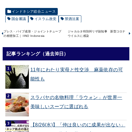
インドネシア総合ニュース
国会審議
イスラム政党
禁酒法案
プレス・パイプ成形・ジョイントチューブ
ジャカルタ特別州リザ副知事 新型コロナ
の精密加工｜ IINO Indonesia
ウイルスに感染
記事ランキング（過去30日）
11年にわたり実母と性交渉 麻薬依存の可
能性も
スラバヤの名物料理「ラウォン」が世界一
美味しいスープに選ばれる
【8/26(水)】「仲は良いのに成果が出ない」