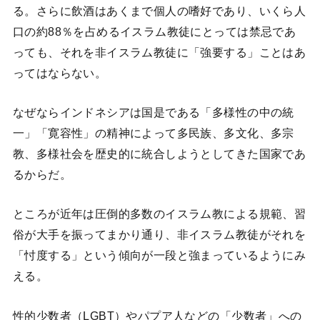
る。さらに飲酒はあくまで個人の嗜好であり、いくら人
口の約88％を占めるイスラム教徒にとっては禁忌であ
っても、それを非イスラム教徒に「強要する」ことはあ
ってはならない。
なぜならインドネシアは国是である「多様性の中の統
一」「寛容性」の精神によって多民族、多文化、多宗
教、多様社会を歴史的に統合しようとしてきた国家であ
るからだ。
ところが近年は圧倒的多数のイスラム教による規範、習
俗が大手を振ってまかり通り、非イスラム教徒がそれを
「忖度する」という傾向が一段と強まっているようにみ
える。
性的少数者（LGBT）やパプア人などの「少数者」への