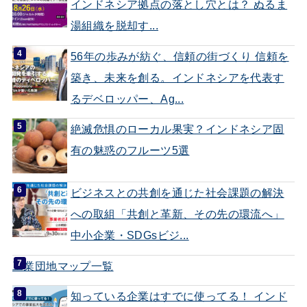
インドネシア拠点の落とし穴とは？ ぬるま
湯組織を脱却す...
56年の歩みが紡ぐ、信頼の街づくり 信頼を
築き、未来を創る。インドネシアを代表す
るデベロッパー、Ag...
絶滅危惧のローカル果実？インドネシア固
有の魅惑のフルーツ5選
ビジネスとの共創を通じた社会課題の解決
への取組「共創と革新、その先の環流へ」
中小企業・SDGsビジ...
工業団地マップ一覧
知っている企業はすでに使ってる！ インド