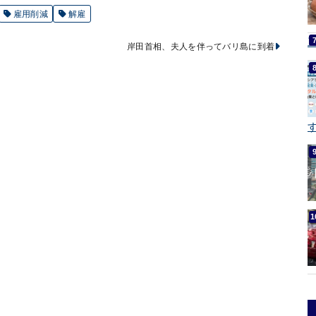
雇用削減
解雇
岸田首相、夫人を伴ってバリ島に到着
す