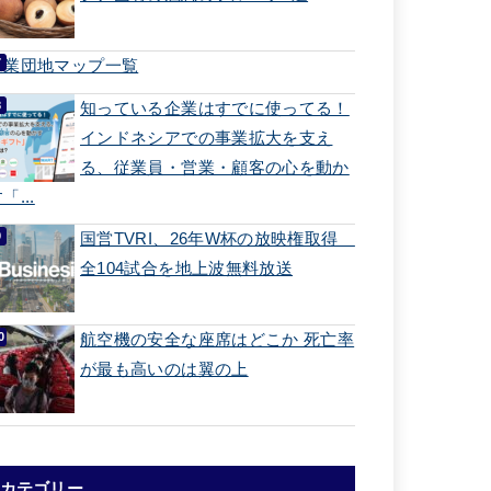
工業団地マップ一覧
知っている企業はすでに使ってる！
インドネシアでの事業拡大を支え
る、従業員・営業・顧客の心を動か
「...
国営TVRI、26年W杯の放映権取得
全104試合を地上波無料放送
航空機の安全な座席はどこか 死亡率
が最も高いのは翼の上
カテゴリー