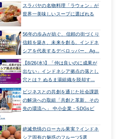
スラバヤの名物料理「ラウォン」が
世界一美味しいスープに選ばれる
56年の歩みが紡ぐ、信頼の街づくり
信頼を築き、未来を創る。インドネ
シアを代表するデベロッパー、Ag...
【8/26(水)】「仲は良いのに成果が
出ない」インドネシア拠点の落とし
穴とは？ ぬるま湯組織を脱却す...
ビジネスとの共創を通じた社会課題
の解決への取組「共創と革新、その
先の環流へ」 中小企業・SDGsビ
...
絶滅危惧のローカル果実？インドネ
シア固有の魅惑のフルーツ5選