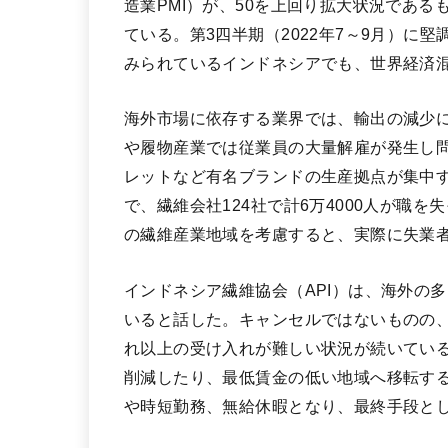
造業PMI）が、50を上回り拡大状況であ
ている。第3四半期（2022年7～9月）に
みられているインドネシアでも、世界経済
海外市場に依存する業界では、輸出の減少に
や履物産業では従業員の大量解雇が発生し
レットなど有名ブランドの生産拠点が集中す
で、繊維会社124社で計6万4000人が職
の繊維産業地域を考慮すると、実際に失業
インドネシア繊維協会（API）は、海外の
いると話した。キャンセルではないものの
れ以上の受け入れが難しい状況が続いている
削減したり、最低賃金の低い地域へ移転す
や時短勤務、無給休暇となり、最終手段と