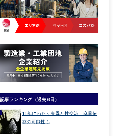
記事ランキング（過去30日）
11年にわたり実母と性交渉 麻薬依
存の可能性も