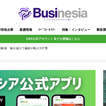
/現地企業
基礎情報
ｲﾍﾞﾝﾄ･ｾﾐﾅｰ
特集・インタビュー
製造
LINE公式アカウント 友だち登録はこちら
量解雇 輸出減少で繊維や靴が大打撃