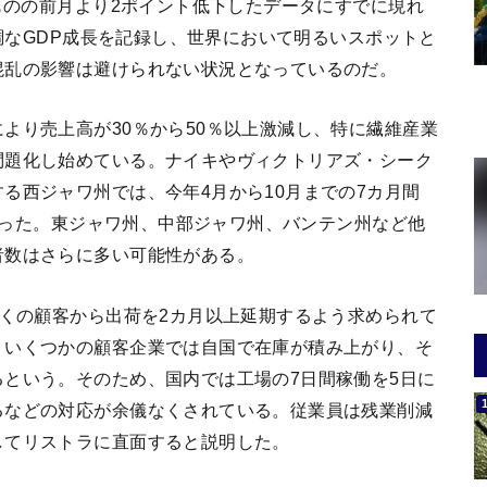
るものの前月より2ポイント低下したデータにすでに現れ
堅調なGDP成長を記録し、世界において明るいスポットと
混乱の影響は避けられない状況となっているのだ。
より売上高が30％から50％以上激減し、特に繊維産業
問題化し始めている。ナイキやヴィクトリアズ・シーク
る西ジャワ州では、今年4月から10月までの7カ月間
を失った。東ジャワ州、中部ジャワ州、バンテン州など他
者数はさらに多い可能性がある。
多くの顧客から出荷を2カ月以上延期するよう求められて
、いくつかの顧客企業では自国で在庫が積み上がり、そ
という。そのため、国内では工場の7日間稼働を5日に
るなどの対応が余儀なくされている。従業員は残業削減
してリストラに直面すると説明した。