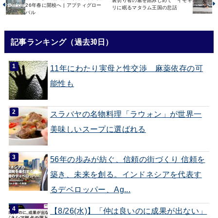
裏切り者の墓を踏みしめて イモギ
26年春に開校へ | アプティグロー
リに眠るマタラム王国の悲話
バル
記事ランキング（過去30日）
11年にわたり実母と性交渉 麻薬依存の可
能性も
スラバヤの名物料理「ラウォン」が世界一
美味しいスープに選ばれる
56年の歩みが紡ぐ、信頼の街づくり 信頼を
築き、未来を創る。インドネシアを代表す
るデベロッパー、Ag...
【8/26(水)】「仲は良いのに成果が出ない」