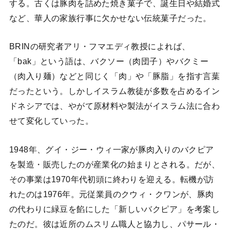
する。古くは豚肉を詰めた焼き菓子で、誕生日や結婚式
など、華人の家族行事に欠かせない伝統菓子だった。
BRINの研究者アリ・フマエディ教授によれば、
「bak」という語は、バクソー（肉団子）やバクミー
（肉入り麺）などと同じく「肉」や「豚脂」を指す言葉
だったという。しかしイスラム教徒が多数を占めるイン
ドネシアでは、やがて原材料や製法がイスラム法に合わ
せて変化していった。
1948年、グイ・ジー・ウィ一家が豚肉入りのバクピア
を製造・販売したのが産業化の始まりとされる。だが、
その事業は1970年代初頭に終わりを迎える。転機が訪
れたのは1976年。元従業員のクウィ・クワンが、豚肉
の代わりに緑豆を餡にした「新しいバクピア」を考案し
たのだ。彼は近所のムスリム職人と協力し、パサール・