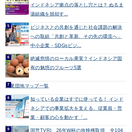
インドネシア拠点の落とし穴とは？ ぬるま
湯組織を脱却す...
ビジネスとの共創を通じた社会課題の解決
への取組「共創と革新、その先の環流へ」
中小企業・SDGsビジ...
絶滅危惧のローカル果実？インドネシア固
有の魅惑のフルーツ5選
工業団地マップ一覧
知っている企業はすでに使ってる！ インド
ネシアでの事業拡大を支える、従業員・営
業・顧客の心を動かす「...
国営TVRI、26年W杯の放映権取得 全104