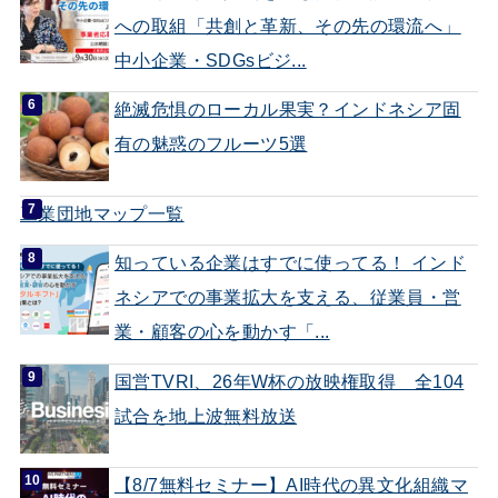
への取組「共創と革新、その先の環流へ」
中小企業・SDGsビジ...
絶滅危惧のローカル果実？インドネシア固
有の魅惑のフルーツ5選
工業団地マップ一覧
知っている企業はすでに使ってる！ インド
ネシアでの事業拡大を支える、従業員・営
業・顧客の心を動かす「...
国営TVRI、26年W杯の放映権取得 全104
試合を地上波無料放送
【8/7無料セミナー】AI時代の異文化組織マ