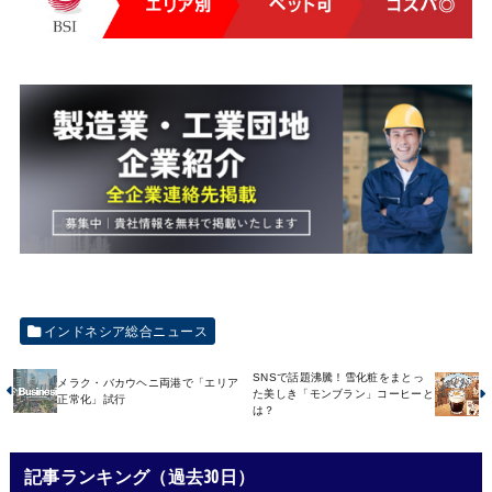
インドネシア総合ニュース
SNSで話題沸騰！雪化粧をまとっ
メラク・バカウヘニ両港で「エリア
た美しき「モンブラン」コーヒーと
正常化」試行
は？
記事ランキング（過去30日）