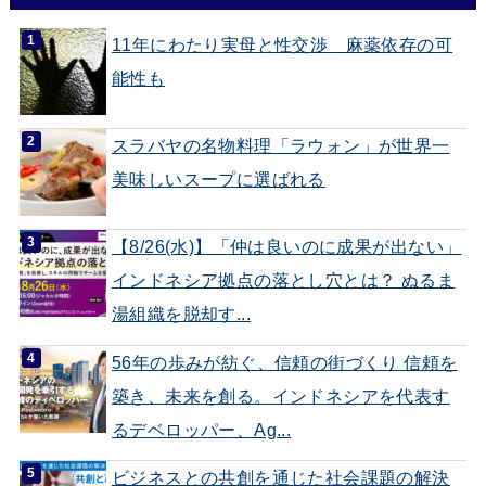
11年にわたり実母と性交渉 麻薬依存の可
能性も
スラバヤの名物料理「ラウォン」が世界一
美味しいスープに選ばれる
【8/26(水)】「仲は良いのに成果が出ない」
インドネシア拠点の落とし穴とは？ ぬるま
湯組織を脱却す...
56年の歩みが紡ぐ、信頼の街づくり 信頼を
築き、未来を創る。インドネシアを代表す
るデベロッパー、Ag...
ビジネスとの共創を通じた社会課題の解決