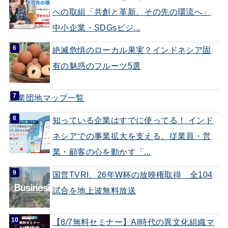
への取組「共創と革新、その先の環流へ」
中小企業・SDGsビジ...
絶滅危惧のローカル果実？インドネシア固
有の魅惑のフルーツ5選
工業団地マップ一覧
知っている企業はすでに使ってる！ インド
ネシアでの事業拡大を支える、従業員・営
業・顧客の心を動かす「...
国営TVRI、26年W杯の放映権取得 全104
試合を地上波無料放送
【8/7無料セミナー】AI時代の異文化組織マ