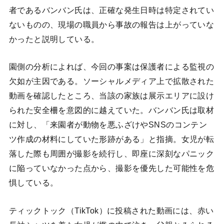
者であるバンバン氏は、正確な発生日時は特定されてい
ないものの、現場の職員から事故の報告は上がっていな
かったと説明している。
園側の分析によれば、今回の事案は保護者による監視の
欠如が主因である。ソーシャルメディア上で拡散された
動画を確認したところ、当該の家族は展示エリアに設け
られた安全柵を意図的に越えていた。バンバン氏は取材
に対し、「来園者が動物を悪ふざけやSNSのコンテン
ツ作成の材料にしていた形跡がある」と指摘。女児が転
落した際も周囲が撮影を続行し、即座に深刻なパニック
に陥っていなかった点から、撮影を優先した可能性を危
惧している。
ティックトック（TikTok）に投稿された動画には、赤い