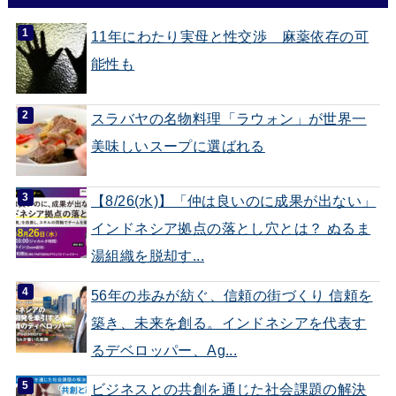
11年にわたり実母と性交渉 麻薬依存の可
能性も
スラバヤの名物料理「ラウォン」が世界一
美味しいスープに選ばれる
【8/26(水)】「仲は良いのに成果が出ない」
インドネシア拠点の落とし穴とは？ ぬるま
湯組織を脱却す...
56年の歩みが紡ぐ、信頼の街づくり 信頼を
築き、未来を創る。インドネシアを代表す
るデベロッパー、Ag...
ビジネスとの共創を通じた社会課題の解決