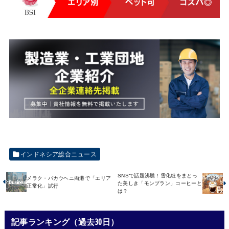
インドネシア総合ニュース
SNSで話題沸騰！雪化粧をまとっ
メラク・バカウヘニ両港で「エリア
た美しき「モンブラン」コーヒーと
正常化」試行
は？
記事ランキング（過去30日）