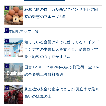
絶滅危惧のローカル果実？インドネシア固
有の魅惑のフルーツ5選
工業団地マップ一覧
知っている企業はすでに使ってる！ インド
ネシアでの事業拡大を支える、従業員・営
業・顧客の心を動かす「...
国営TVRI、26年W杯の放映権取得 全104
試合を地上波無料放送
航空機の安全な座席はどこか 死亡率が最も
高いのは翼の上