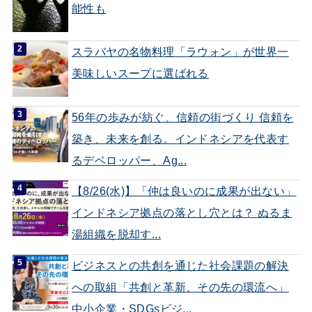
能性も
スラバヤの名物料理「ラウォン」が世界一
美味しいスープに選ばれる
56年の歩みが紡ぐ、信頼の街づくり 信頼を
築き、未来を創る。インドネシアを代表す
るデベロッパー、Ag...
【8/26(水)】「仲は良いのに成果が出ない」
インドネシア拠点の落とし穴とは？ ぬるま
湯組織を脱却す...
ビジネスとの共創を通じた社会課題の解決
への取組「共創と革新、その先の環流へ」
中小企業・SDGsビジ...