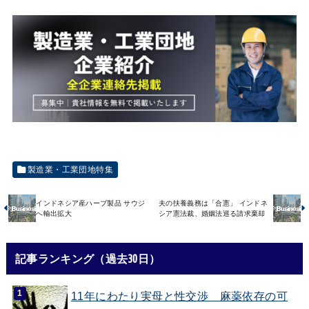
製造業・工業団地特集
インドネシア産ハーブ製品 サウジ
夫の扶養義務は「合憲」 インドネ
へ輸出拡大
シア憲法裁、婚姻法巡る請求棄却
記事ランキング（過去30日）
11年にわたり実母と性交渉 麻薬依存の可