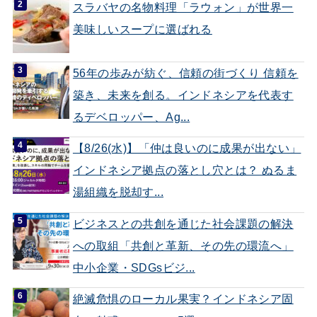
スラバヤの名物料理「ラウォン」が世界一
美味しいスープに選ばれる
56年の歩みが紡ぐ、信頼の街づくり 信頼を
築き、未来を創る。インドネシアを代表す
るデベロッパー、Ag...
【8/26(水)】「仲は良いのに成果が出ない」
インドネシア拠点の落とし穴とは？ ぬるま
湯組織を脱却す...
ビジネスとの共創を通じた社会課題の解決
への取組「共創と革新、その先の環流へ」
中小企業・SDGsビジ...
絶滅危惧のローカル果実？インドネシア固