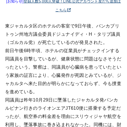
[お知らせ]
登録人数5,000人突破！LINE公式アカウント友だち追加は
こちら
東ジャカルタ区のホテルの客室で9日午後、バンカブリ
トゥン州地方議会委員ドジュナイディ・H・タリブ議員
（ゴルカル党）が死亡しているのが発見された。
前日午後6時半頃、ホテルの従業員がチェックインする
同議員を目撃しているが、健康状態に問題はなさそうだ
ったという。警察は、同議員が心臓病を患っていたとい
う家族の証言により、心臓発作が死因とみているが、ジ
ャカルタへ来た目的が明らかになっておらず、今も捜査
を進めている。
同議員は昨年10月29日に墜落したジャカルタ発パンカ
ルピナン行きのライオンエアJT610便に搭乗する予定だ
ったが、航空券の料金差を理由にスリウィジャヤ航空を
利用し、墜落事故に巻き込まれなかった。同機には、財