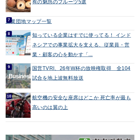
有の魅惑のフルーツ5選
工業団地マップ一覧
知っている企業はすでに使ってる！ インド
ネシアでの事業拡大を支える、従業員・営
業・顧客の心を動かす「...
国営TVRI、26年W杯の放映権取得 全104
試合を地上波無料放送
航空機の安全な座席はどこか 死亡率が最も
高いのは翼の上