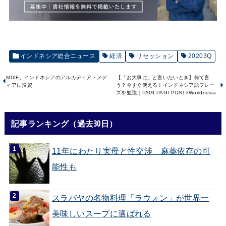
インドネシア総合ニュース
経済
リセッション
20203Q
MDIF、インドネシアのアルカディア・メデ
【「お大事に」と言いたいとき】何て言
ィアに投資
う？今すぐ使える！インドネシア語フレー
ズを勉強｜PAGI PAGI POST×Worldnesia
記事ランキング（過去30日）
11年にわたり実母と性交渉 麻薬依存の可
能性も
スラバヤの名物料理「ラウォン」が世界一
美味しいスープに選ばれる