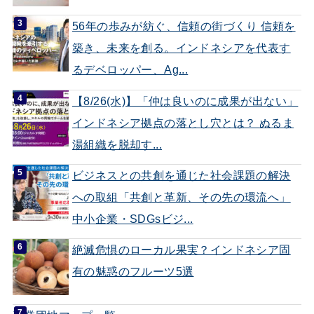
56年の歩みが紡ぐ、信頼の街づくり 信頼を
築き、未来を創る。インドネシアを代表す
るデベロッパー、Ag...
【8/26(水)】「仲は良いのに成果が出ない」
インドネシア拠点の落とし穴とは？ ぬるま
湯組織を脱却す...
ビジネスとの共創を通じた社会課題の解決
への取組「共創と革新、その先の環流へ」
中小企業・SDGsビジ...
絶滅危惧のローカル果実？インドネシア固
有の魅惑のフルーツ5選