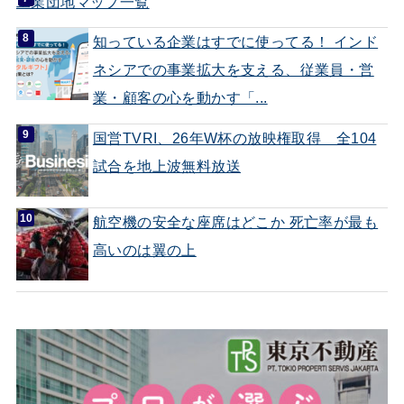
工業団地マップ一覧
知っている企業はすでに使ってる！ インド
ネシアでの事業拡大を支える、従業員・営
業・顧客の心を動かす「...
国営TVRI、26年W杯の放映権取得 全104
試合を地上波無料放送
航空機の安全な座席はどこか 死亡率が最も
高いのは翼の上