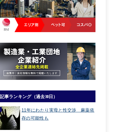
記事ランキング（過去30日）
11年にわたり実母と性交渉 麻薬依
存の可能性も