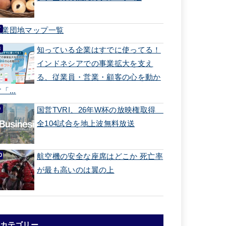
工業団地マップ一覧
知っている企業はすでに使ってる！
インドネシアでの事業拡大を支え
る、従業員・営業・顧客の心を動か
「...
国営TVRI、26年W杯の放映権取得
全104試合を地上波無料放送
航空機の安全な座席はどこか 死亡率
が最も高いのは翼の上
カテゴリー