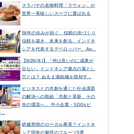
スラバヤの名物料理「ラウォン」が
世界一美味しいスープに選ばれる
56年の歩みが紡ぐ、信頼の街づくり
信頼を築き、未来を創る。インドネ
シアを代表するデベロッパー、Ag...
【8/26(水)】「仲は良いのに成果が
出ない」インドネシア拠点の落とし
穴とは？ ぬるま湯組織を脱却す...
ビジネスとの共創を通じた社会課題
の解決への取組「共創と革新、その
先の環流へ」 中小企業・SDGsビ
...
絶滅危惧のローカル果実？インドネ
シア固有の魅惑のフルーツ5選