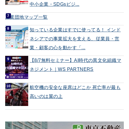
中小企業・SDGsビジ...
工業団地マップ一覧
知っている企業はすでに使ってる！ インド
ネシアでの事業拡大を支える、従業員・営
業・顧客の心を動かす「...
【8/7無料セミナー】AI時代の異文化組織マ
ネジメント｜WS PARTNERS
航空機の安全な座席はどこか 死亡率が最も
高いのは翼の上