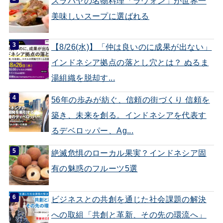
スラバヤの名物料理「ラウォン」が世界一
美味しいスープに選ばれる
【8/26(水)】「仲は良いのに成果が出ない」
インドネシア拠点の落とし穴とは？ ぬるま
湯組織を脱却す...
56年の歩みが紡ぐ、信頼の街づくり 信頼を
築き、未来を創る。インドネシアを代表す
るデベロッパー、Ag...
絶滅危惧のローカル果実？インドネシア固
有の魅惑のフルーツ5選
ビジネスとの共創を通じた社会課題の解決
への取組「共創と革新、その先の環流へ」