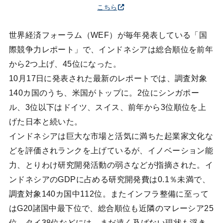
こちら
世界経済フォーラム（WEF）が毎年発表している「国
際競争力レポート」で、インドネシアは総合順位を前年
から2つ上げ、45位になった。
10月17日に発表された最新のレポートでは、調査対象
140カ国のうち、米国がトップに。2位にシンガポー
ル、3位以下はドイツ、スイス、前年から3位順位を上
げた日本と続いた。
インドネシアは巨大な市場と活気に満ちた起業家文化な
どを評価されランクを上げているが、イノベーション能
力、とりわけ研究開発活動の弱さなどが指摘された。イ
ンドネシアのGDPに占める研究開発費は0.1％未満で、
調査対象140カ国中112位。またインフラ整備に至って
はG20諸国中最下位で、総合順位も近隣のマレーシア25
位、タイ38位などには、まだ遠く及ばない現状も浮き