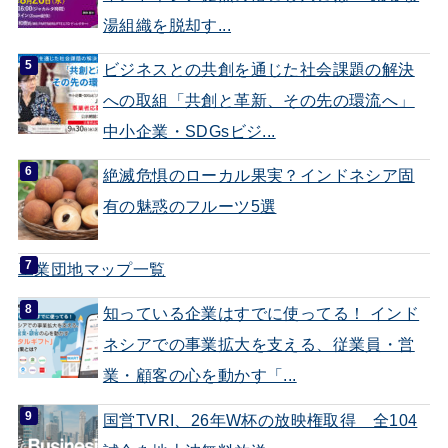
湯組織を脱却す...
ビジネスとの共創を通じた社会課題の解決
への取組「共創と革新、その先の環流へ」
中小企業・SDGsビジ...
絶滅危惧のローカル果実？インドネシア固
有の魅惑のフルーツ5選
工業団地マップ一覧
知っている企業はすでに使ってる！ インド
ネシアでの事業拡大を支える、従業員・営
業・顧客の心を動かす「...
国営TVRI、26年W杯の放映権取得 全104