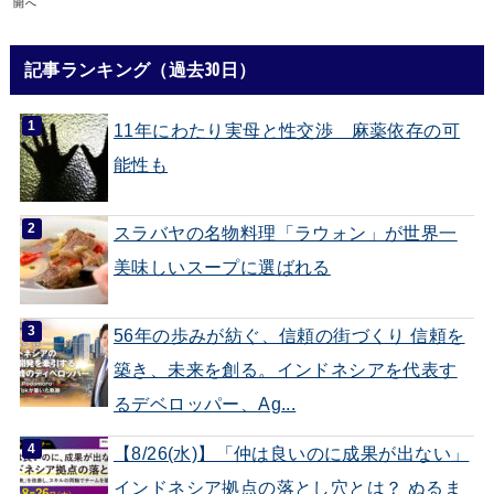
開へ
記事ランキング（過去30日）
11年にわたり実母と性交渉 麻薬依存の可
能性も
スラバヤの名物料理「ラウォン」が世界一
美味しいスープに選ばれる
56年の歩みが紡ぐ、信頼の街づくり 信頼を
築き、未来を創る。インドネシアを代表す
るデベロッパー、Ag...
【8/26(水)】「仲は良いのに成果が出ない」
インドネシア拠点の落とし穴とは？ ぬるま