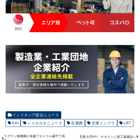
インドネシア総合ニュース
KAI
ジャカルタニュース
交通網
交通インフラ
LRT
ラグナン動物園が保健プロトコル厳守で再
乳業大手FFI、チカランに新工場建設へ