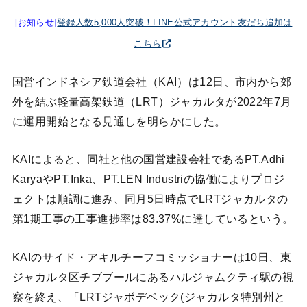
[お知らせ]
登録人数5,000人突破！LINE公式アカウント友だち追加は
こちら
国営インドネシア鉄道会社（KAI）は12日、市内から郊
外を結ぶ軽量高架鉄道（LRT）ジャカルタが2022年7月
に運用開始となる見通しを明らかにした。
KAIによると、同社と他の国営建設会社であるPT.Adhi
KaryaやPT.Inka、PT.LEN Industriの協働によりプロジ
ェクトは順調に進み、同月5日時点でLRTジャカルタの
第1期工事の工事進捗率は83.37%に達しているという。
KAIのサイド・アキルチーフコミッショナーは10日、東
ジャカルタ区チブブールにあるハルジャムクティ駅の視
察を終え、「LRTジャボデベック(ジャカルタ特別州と