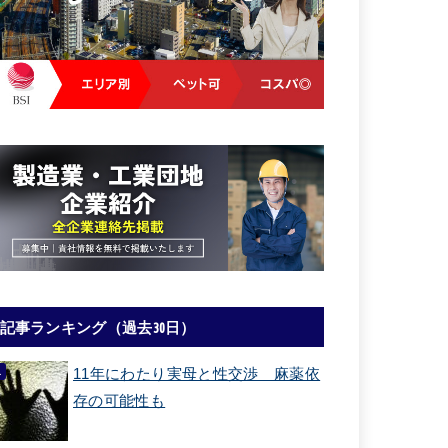
記事ランキング（過去30日）
11年にわたり実母と性交渉 麻薬依
存の可能性も