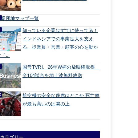
工業団地マップ一覧
知っている企業はすでに使ってる！
インドネシアでの事業拡大を支え
る、従業員・営業・顧客の心を動か
「...
国営TVRI、26年W杯の放映権取得
全104試合を地上波無料放送
航空機の安全な座席はどこか 死亡率
が最も高いのは翼の上
カテゴリー