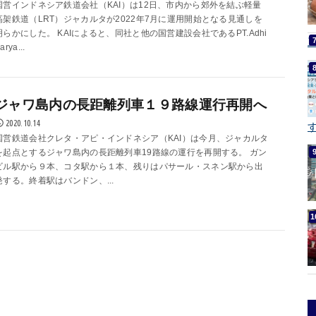
国営インドネシア鉄道会社（KAI）は12日、市内から郊外を結ぶ軽量
高架鉄道（LRT）ジャカルタが2022年7月に運用開始となる見通しを
明らかにした。 KAIによると、同社と他の国営建設会社であるPT.Adhi
arya...
ジャワ島内の長距離列車１９路線運行再開へ
2020.10.14
す
国営鉄道会社クレタ・アピ・インドネシア（KAI）は今月、ジャカルタ
を起点とするジャワ島内の長距離列車19路線の運行を再開する。 ガン
ビル駅から９本、コタ駅から１本、残りはパサール・スネン駅から出
発する。終着駅はバンドン、...