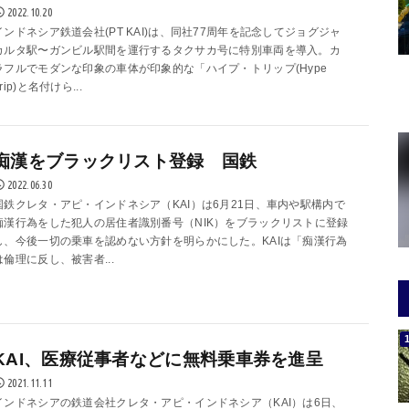
2022.10.20
インドネシア鉄道会社(PT KAI)は、同社77周年を記念してジョグジャ
カルタ駅〜ガンビル駅間を運行するタクサカ号に特別車両を導入。カ
ラフルでモダンな印象の車体が印象的な「ハイプ・トリップ(Hype
rip)と名付けら...
痴漢をブラックリスト登録 国鉄
2022.06.30
国鉄クレタ・アピ・インドネシア（KAI）は6月21日、車内や駅構内で
痴漢行為をした犯人の居住者識別番号（NIK）をブラックリストに登録
し、今後一切の乗車を認めない方針を明らかにした。KAIは「痴漢行為
は倫理に反し、被害者...
KAI、医療従事者などに無料乗車券を進呈
2021.11.11
インドネシアの鉄道会社クレタ・アピ・インドネシア（KAI）は6日、