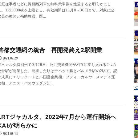
医療従事者などに長距離列車の無料乗車券を進呈すると明らかにし
た。1万1000枚を上限とし、有効期間は11月8～30日まで。対象は公
務員の教師と補助教員、医...
首都交通網の統合 再開発終え2駅開業
2021.09.29
ジャカルタ特別州で9月29日、公共交通機関が相互に乗り入れる2つの
統合駅が開業した。開業した駅はテベット駅とパルメラ駅の2駅で、記
念式典にエリック・トヒル国営企業相、ブディ・カルヤ・スマディ運
輸相、アニス・バスウェダン知...
ジ
LRTジャカルタ、2022年7月から運行開始へ
KAIが明らかに
2021.03.15