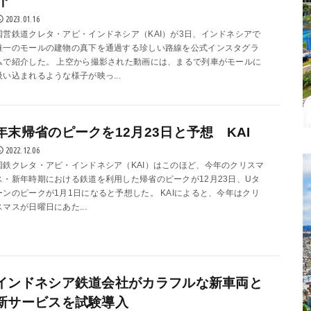
介
2023.01.16
国営鉄道クレタ・アピ・インドネシア（KAI）が3日、インドネシアで
唯一のモールの建物の真下を通過する珍しい路線を公式インスタグラ
ムで紹介した。 上空から撮影された動画には、まるで列車がモールに
吸い込まれるような様子が映っ...
年末帰省のピークを12月23日と予想 KAI
2022.12.06
国鉄クレタ・アピ・インドネシア（KAI）はこのほど、今年のクリスマ
ス・新年時期における鉄道を利用した帰省のピークが12月23日、Uタ
ーンのピークが1月1日になると予想した。 KAIによると、今年はクリ
スマスが日曜日にあた...
インドネシア鉄道会社がカラフルな新車両と
新サービスを試験導入