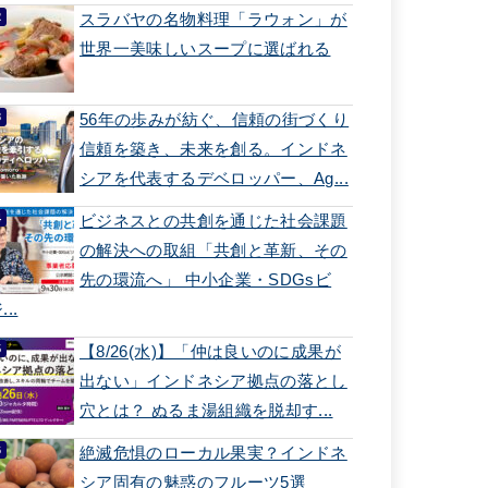
スラバヤの名物料理「ラウォン」が
世界一美味しいスープに選ばれる
56年の歩みが紡ぐ、信頼の街づくり
信頼を築き、未来を創る。インドネ
シアを代表するデベロッパー、Ag...
ビジネスとの共創を通じた社会課題
の解決への取組「共創と革新、その
先の環流へ」 中小企業・SDGsビ
...
【8/26(水)】「仲は良いのに成果が
出ない」インドネシア拠点の落とし
穴とは？ ぬるま湯組織を脱却す...
絶滅危惧のローカル果実？インドネ
シア固有の魅惑のフルーツ5選