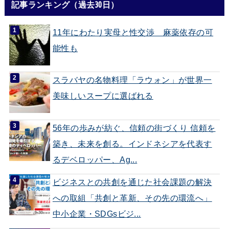
記事ランキング（過去30日）
11年にわたり実母と性交渉 麻薬依存の可
能性も
スラバヤの名物料理「ラウォン」が世界一
美味しいスープに選ばれる
56年の歩みが紡ぐ、信頼の街づくり 信頼を
築き、未来を創る。インドネシアを代表す
るデベロッパー、Ag...
ビジネスとの共創を通じた社会課題の解決
への取組「共創と革新、その先の環流へ」
中小企業・SDGsビジ...