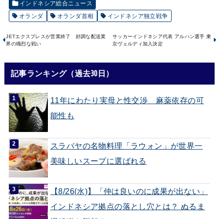
インドネシア総合ニュース
オランダ
オランダ首相
インドネシア独立戦争
JETエクスプレスが営業終了 好調な配送業
サッカーインドネシア代表 アルハン選手 東
界の熾烈な戦い
京ヴェルディ加入決定
記事ランキング（過去30日）
11年にわたり実母と性交渉 麻薬依存の可
能性も
スラバヤの名物料理「ラウォン」が世界一
美味しいスープに選ばれる
【8/26(水)】「仲は良いのに成果が出ない」
インドネシア拠点の落とし穴とは？ ぬるま