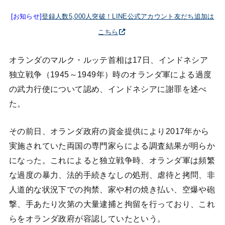
[お知らせ]
登録人数5,000人突破！LINE公式アカウント友だち追加は
こちら
オランダのマルク・ルッテ首相は17日、インドネシア
独立戦争（1945～1949年）時のオランダ軍による過度
の武力行使について認め、インドネシアに謝罪を述べ
た。
その前日、オランダ政府の資金提供により2017年から
実施されていた両国の専門家らによる調査結果が明らか
になった。これによると独立戦争時、オランダ軍は頻繁
な過度の暴力、法的手続きなしの処刑、虐待と拷問、非
人道的な状況下での拘禁、家や村の焼き払い、空爆や砲
撃、手あたり次第の大量逮捕と拘留を行っており、これ
らをオランダ政府が容認していたという。