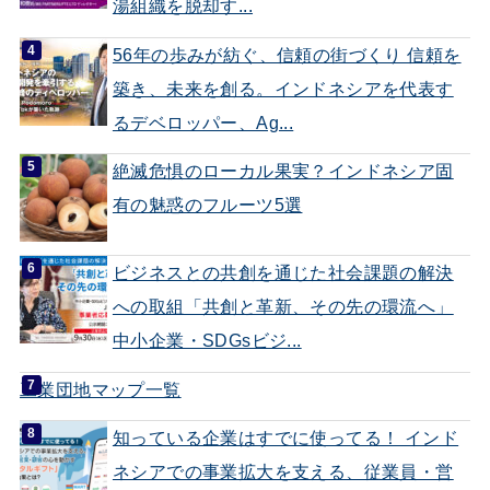
湯組織を脱却す...
56年の歩みが紡ぐ、信頼の街づくり 信頼を
築き、未来を創る。インドネシアを代表す
るデベロッパー、Ag...
絶滅危惧のローカル果実？インドネシア固
有の魅惑のフルーツ5選
ビジネスとの共創を通じた社会課題の解決
への取組「共創と革新、その先の環流へ」
中小企業・SDGsビジ...
工業団地マップ一覧
知っている企業はすでに使ってる！ インド
ネシアでの事業拡大を支える、従業員・営