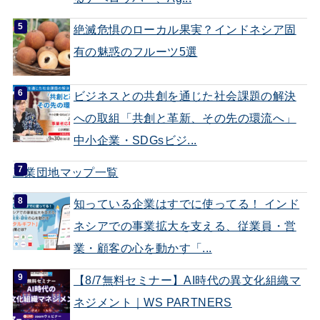
絶滅危惧のローカル果実？インドネシア固
有の魅惑のフルーツ5選
ビジネスとの共創を通じた社会課題の解決
への取組「共創と革新、その先の環流へ」
中小企業・SDGsビジ...
工業団地マップ一覧
知っている企業はすでに使ってる！ インド
ネシアでの事業拡大を支える、従業員・営
業・顧客の心を動かす「...
【8/7無料セミナー】AI時代の異文化組織マ
ネジメント｜WS PARTNERS