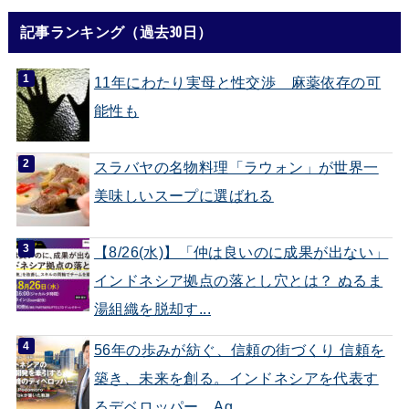
記事ランキング（過去30日）
11年にわたり実母と性交渉 麻薬依存の可
能性も
スラバヤの名物料理「ラウォン」が世界一
美味しいスープに選ばれる
【8/26(水)】「仲は良いのに成果が出ない」
インドネシア拠点の落とし穴とは？ ぬるま
湯組織を脱却す...
56年の歩みが紡ぐ、信頼の街づくり 信頼を
築き、未来を創る。インドネシアを代表す
るデベロッパー、Ag...