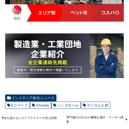
インドネシア総合ニュース
Eコマース
Shopee
シンガポール
デジタル人材
専門職の3分の1が離職を検討 マーサー調
油を使わないエアフライヤーの売上好調
査