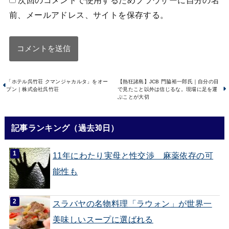
次回のコメントで使用するためブラウザーに自分の名
前、メールアドレス、サイトを保存する。
「ホテル呉竹荘 クマンジャカルタ」をオー
【熱狂諸島】JCB 門脇裕一郎氏｜自分の目
プン｜株式会社呉竹荘
で見たこと以外は信じるな。現場に足を運
ぶことが大切
記事ランキング（過去30日）
11年にわたり実母と性交渉 麻薬依存の可
能性も
スラバヤの名物料理「ラウォン」が世界一
美味しいスープに選ばれる