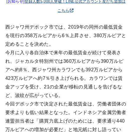
[お知らせ]
登録人数5,000人突破！LINE公式アカウント友だち追加は
こちら
西ジャワ州デポック市では、2019年の同州の最低賃金
を現行の358万ルピアから6％上昇させ、380万ルピアと
定めることを決めた。
今月に入り各自治体で来年の最低賃金が続けて発表さ
れ、ジャカルタ特別州では360万ルピアから390万ルピ
アへ約8％、西ジャワ州カラワンでも392万ルピアから
423万ルピアへ約7％引き上げられる。カラワンでは賃
金アップを受け、21の企業が移転の見通しを告げるな
ど、波紋が広がっている。
今回デポック市で決定された最低賃金は、労働者団体の
要求よりも低い結果となった。インドネシア金属労働者
連盟担当者は「購買力底上げのためには、要求通り440
万ルピアへの増加が必要だ」と地元紙に対し語ってい