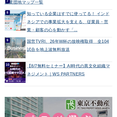
工業団地マップ一覧
知っている企業はすでに使ってる！ インド
ネシアでの事業拡大を支える、従業員・営
業・顧客の心を動かす「...
国営TVRI、26年W杯の放映権取得 全104
試合を地上波無料放送
【8/7無料セミナー】AI時代の異文化組織マ
ネジメント｜WS PARTNERS