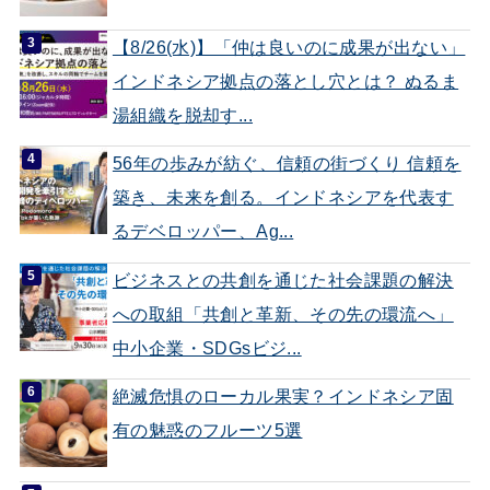
【8/26(水)】「仲は良いのに成果が出ない」
インドネシア拠点の落とし穴とは？ ぬるま
湯組織を脱却す...
56年の歩みが紡ぐ、信頼の街づくり 信頼を
築き、未来を創る。インドネシアを代表す
るデベロッパー、Ag...
ビジネスとの共創を通じた社会課題の解決
への取組「共創と革新、その先の環流へ」
中小企業・SDGsビジ...
絶滅危惧のローカル果実？インドネシア固
有の魅惑のフルーツ5選