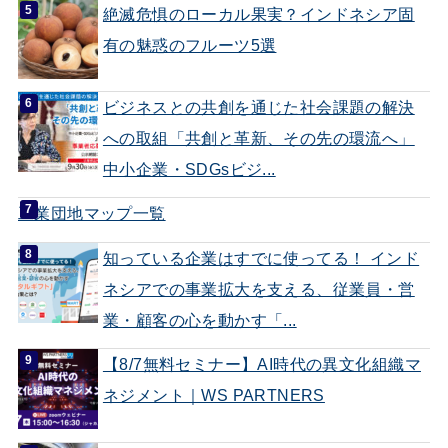
絶滅危惧のローカル果実？インドネシア固
有の魅惑のフルーツ5選
ビジネスとの共創を通じた社会課題の解決
への取組「共創と革新、その先の環流へ」
中小企業・SDGsビジ...
工業団地マップ一覧
知っている企業はすでに使ってる！ インド
ネシアでの事業拡大を支える、従業員・営
業・顧客の心を動かす「...
【8/7無料セミナー】AI時代の異文化組織マ
ネジメント｜WS PARTNERS