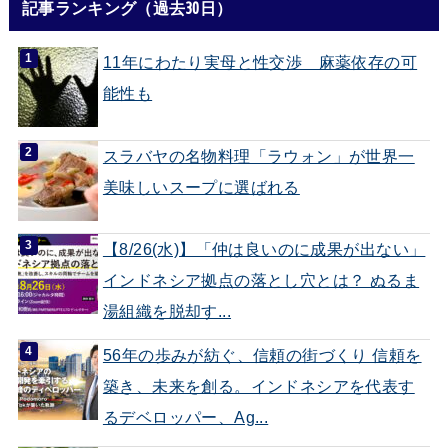
記事ランキング（過去30日）
11年にわたり実母と性交渉 麻薬依存の可
能性も
スラバヤの名物料理「ラウォン」が世界一
美味しいスープに選ばれる
【8/26(水)】「仲は良いのに成果が出ない」
インドネシア拠点の落とし穴とは？ ぬるま
湯組織を脱却す...
56年の歩みが紡ぐ、信頼の街づくり 信頼を
築き、未来を創る。インドネシアを代表す
るデベロッパー、Ag...