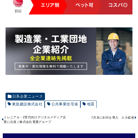
日系企業ニュース
東急建設株式会社
公共事業住宅省
地震
ミレニアル・Z世代向けデジタルメディア企
7月末にB35を導入 エネ鉱省
業に出資 | 株式会社電通グループ