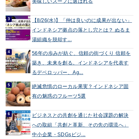
美味しいスープに選ばれる
【8/26(水)】「仲は良いのに成果が出ない」
インドネシア拠点の落とし穴とは？ ぬるま
湯組織を脱却す...
56年の歩みが紡ぐ、信頼の街づくり 信頼を
築き、未来を創る。インドネシアを代表す
るデベロッパー、Ag...
絶滅危惧のローカル果実？インドネシア固
有の魅惑のフルーツ5選
ビジネスとの共創を通じた社会課題の解決
への取組「共創と革新、その先の環流へ」
中小企業・SDGsビジ...