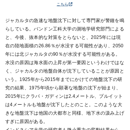
こちら
ジャカルタの急速な地盤沈下に対して専門家が警鐘を鳴
らしている。バンドン工科大学の測地学研究部門による
と、今後、抜本的な対策をとらないと、2025年には現
在の陸地面積の26.86％が水没する可能性があり、2050
年には北ジャカルタの90％が水没する可能性がある。
水没の原因は海水面の上昇が第一要因というわけではな
く、ジャカルタの地盤自体が沈下していることが原因と
いう。1925年から2015年までにかけての地盤沈下の研
究の結果、1975年頃から顕著な地盤の沈下が始まり、
2015年にクラパ・ガディンは2.4メートル、プルイット
は4メートルも地盤が沈下したとのこと。このような大
きな地盤沈下は他国の大都市と同様、地下水の汲み上げ
すぎに原因がある。
インドネシア大学の研究者も微小重力の変動結果から、