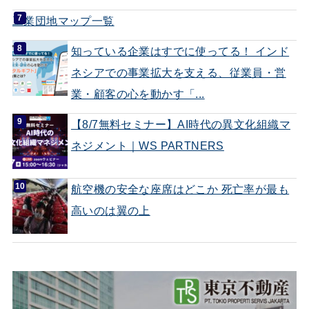
工業団地マップ一覧
知っている企業はすでに使ってる！ インド
ネシアでの事業拡大を支える、従業員・営
業・顧客の心を動かす「...
【8/7無料セミナー】AI時代の異文化組織マ
ネジメント｜WS PARTNERS
航空機の安全な座席はどこか 死亡率が最も
高いのは翼の上