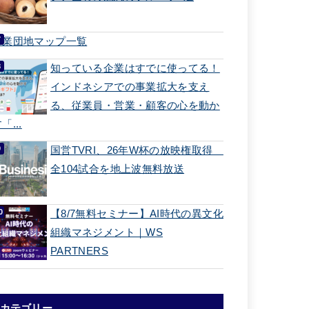
工業団地マップ一覧
知っている企業はすでに使ってる！
インドネシアでの事業拡大を支え
る、従業員・営業・顧客の心を動か
「...
国営TVRI、26年W杯の放映権取得
全104試合を地上波無料放送
【8/7無料セミナー】AI時代の異文化
組織マネジメント｜WS
PARTNERS
カテゴリー