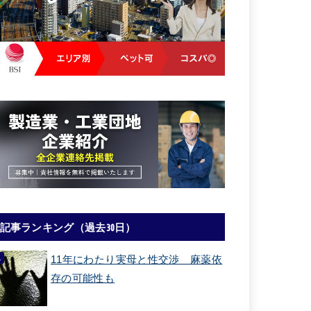
記事ランキング（過去30日）
11年にわたり実母と性交渉 麻薬依
存の可能性も