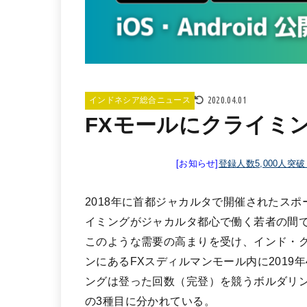
2020.04.01
インドネシア総合ニュース
FXモールにクライミ
[お知らせ]
登録人数5,000人突
2018年に首都ジャカルタで開催されたス
イミングがジャカルタ都心で働く若者の間
このような需要の高まりを受け、インド・
ンにあるFXスディルマンモール内に201
ングは登った回数（完登）を競うボルダリ
の3種目に分かれている。