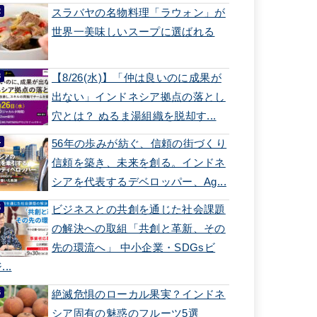
スラバヤの名物料理「ラウォン」が
世界一美味しいスープに選ばれる
【8/26(水)】「仲は良いのに成果が
出ない」インドネシア拠点の落とし
穴とは？ ぬるま湯組織を脱却す...
56年の歩みが紡ぐ、信頼の街づくり
信頼を築き、未来を創る。インドネ
シアを代表するデベロッパー、Ag...
ビジネスとの共創を通じた社会課題
の解決への取組「共創と革新、その
先の環流へ」 中小企業・SDGsビ
...
絶滅危惧のローカル果実？インドネ
シア固有の魅惑のフルーツ5選