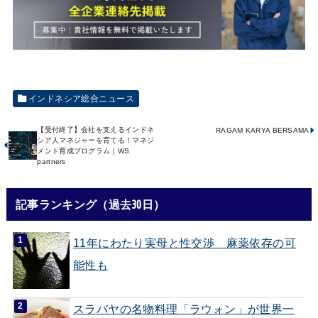
インドネシア総合ニュース
【受付終了】会社を支えるインドネ
RAGAM KARYA BERSAMA
シア人マネジャーを育てる！マネジ
メント育成プログラム｜WS
partners
記事ランキング（過去30日）
11年にわたり実母と性交渉 麻薬依存の可
能性も
スラバヤの名物料理「ラウォン」が世界一