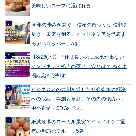
美味しいスープに選ばれる
56年の歩みが紡ぐ、信頼の街づくり 信頼を
築き、未来を創る。インドネシアを代表す
るデベロッパー、Ag...
【8/26(水)】「仲は良いのに成果が出ない」
インドネシア拠点の落とし穴とは？ ぬるま
湯組織を脱却す...
ビジネスとの共創を通じた社会課題の解決
への取組「共創と革新、その先の環流へ」
中小企業・SDGsビジ...
絶滅危惧のローカル果実？インドネシア固
有の魅惑のフルーツ5選