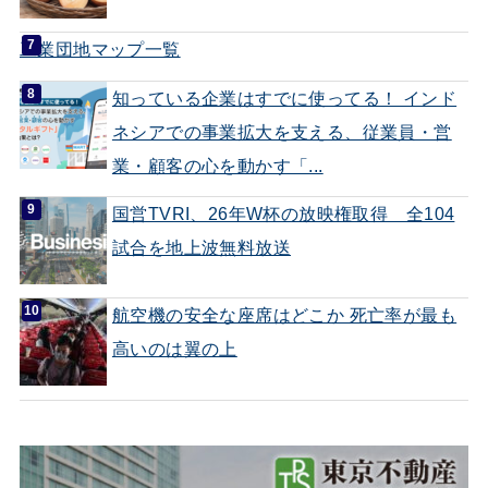
工業団地マップ一覧
知っている企業はすでに使ってる！ インド
ネシアでの事業拡大を支える、従業員・営
業・顧客の心を動かす「...
国営TVRI、26年W杯の放映権取得 全104
試合を地上波無料放送
航空機の安全な座席はどこか 死亡率が最も
高いのは翼の上