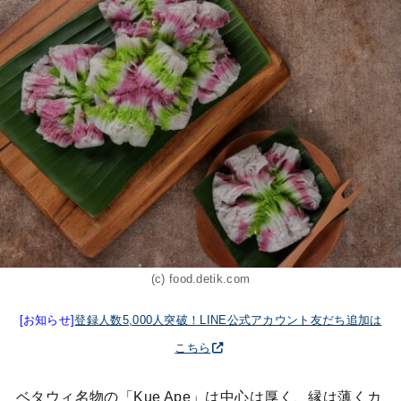
(c) food.detik.com
[お知らせ]
登録人数5,000人突破！LINE公式アカウント友だち追加は
こちら
ベタウィ名物の「Kue Ape」は中心は厚く、縁は薄くカ