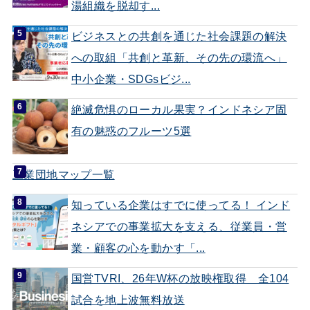
湯組織を脱却す...
ビジネスとの共創を通じた社会課題の解決
への取組「共創と革新、その先の環流へ」
中小企業・SDGsビジ...
絶滅危惧のローカル果実？インドネシア固
有の魅惑のフルーツ5選
工業団地マップ一覧
知っている企業はすでに使ってる！ インド
ネシアでの事業拡大を支える、従業員・営
業・顧客の心を動かす「...
国営TVRI、26年W杯の放映権取得 全104
試合を地上波無料放送