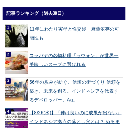
記事ランキング（過去30日）
11年にわたり実母と性交渉 麻薬依存の可
能性も
スラバヤの名物料理「ラウォン」が世界一
美味しいスープに選ばれる
56年の歩みが紡ぐ、信頼の街づくり 信頼を
築き、未来を創る。インドネシアを代表す
るデベロッパー、Ag...
【8/26(水)】「仲は良いのに成果が出ない」
インドネシア拠点の落とし穴とは？ ぬるま