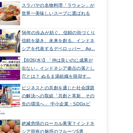
スラバヤの名物料理「ラウォン」が
世界一美味しいスープに選ばれる
56年の歩みが紡ぐ、信頼の街づくり
信頼を築き、未来を創る。インドネ
シアを代表するデベロッパー、Ag...
【8/26(水)】「仲は良いのに成果が
出ない」インドネシア拠点の落とし
穴とは？ ぬるま湯組織を脱却す...
ビジネスとの共創を通じた社会課題
の解決への取組「共創と革新、その
先の環流へ」 中小企業・SDGsビ
...
絶滅危惧のローカル果実？インドネ
シア固有の魅惑のフルーツ5選