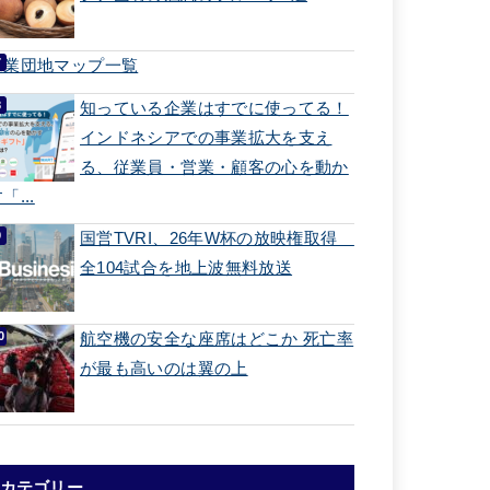
工業団地マップ一覧
知っている企業はすでに使ってる！
インドネシアでの事業拡大を支え
る、従業員・営業・顧客の心を動か
「...
国営TVRI、26年W杯の放映権取得
全104試合を地上波無料放送
航空機の安全な座席はどこか 死亡率
が最も高いのは翼の上
カテゴリー