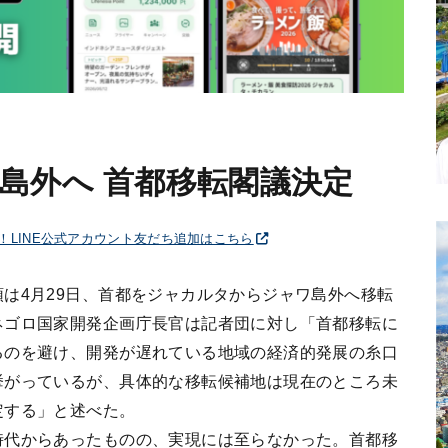
島外へ 首都移転閣議決定
破！LINE公式アカウント友だち追加はこちら
は4月29日、首都をジャカルタからジャワ島外へ移転
ネゴロ国家開発企画庁長官は記者団に対し「首都移転に
るのを避け、開発が遅れている地域の経済的発展の糸口
挙がっているが、具体的な移転候補地は現在のところ未
定する」と述べた。
時代からあったものの、実現には至らなかった。首都移