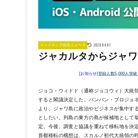
2020.04.01
インドネシア総合ニュース
ジャカルタからジャワ
[お知らせ]
登録人数5,000人突
ジョコ・ウィドド（通称ジョコウィ）大統領
すると閣議決定した。バンバン・ブロジョ
より、ジャワ島に政治やビジネスが集中す
としたい。列島の東方の島が候補地として
定。今後、調査と協議を重ねて移転地を決
首都移転の構想は、スカルノ初代大統領の