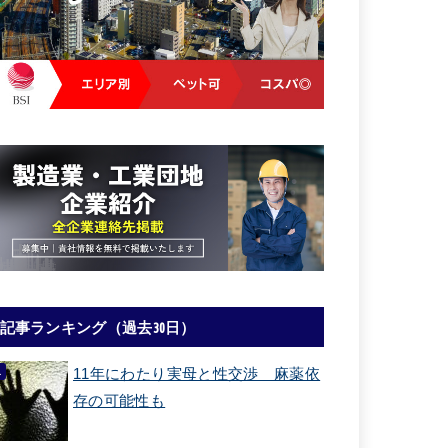
記事ランキング（過去30日）
11年にわたり実母と性交渉 麻薬依
存の可能性も