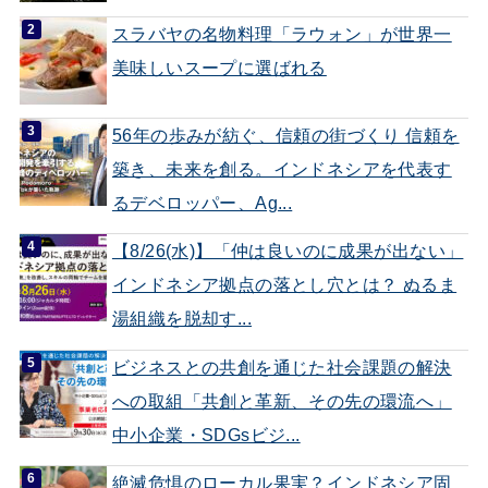
スラバヤの名物料理「ラウォン」が世界一
美味しいスープに選ばれる
56年の歩みが紡ぐ、信頼の街づくり 信頼を
築き、未来を創る。インドネシアを代表す
るデベロッパー、Ag...
【8/26(水)】「仲は良いのに成果が出ない」
インドネシア拠点の落とし穴とは？ ぬるま
湯組織を脱却す...
ビジネスとの共創を通じた社会課題の解決
への取組「共創と革新、その先の環流へ」
中小企業・SDGsビジ...
絶滅危惧のローカル果実？インドネシア固