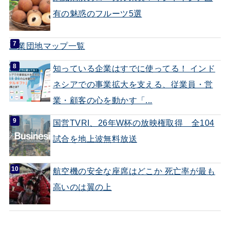
有の魅惑のフルーツ5選
工業団地マップ一覧
知っている企業はすでに使ってる！ インド
ネシアでの事業拡大を支える、従業員・営
業・顧客の心を動かす「...
国営TVRI、26年W杯の放映権取得 全104
試合を地上波無料放送
航空機の安全な座席はどこか 死亡率が最も
高いのは翼の上