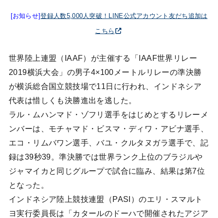
[お知らせ]
登録人数5,000人突破！LINE公式アカウント友だち追加は
こちら
世界陸上連盟（IAAF）が主催する「IAAF世界リレー
2019横浜大会」の男子4×100メートルリレーの準決勝
が横浜総合国立競技場で11日に行われ、インドネシア
代表は惜しくも決勝進出を逃した。
ラル・ムハンマド・ゾフリ選手をはじめとするリレーメ
ンバーは、モチャマド・ビスマ・ディワ・アビナ選手、
エコ・リムバワン選手、バユ・クルタヌガラ選手で、記
録は39秒39。準決勝では世界ランク上位のブラジルや
ジャマイカと同じグループで試合に臨み、結果は第7位
となった。
インドネシア陸上競技連盟（PASI）のエリ・スマルト
ヨ実行委員長は「カタールのドーハで開催されたアジア