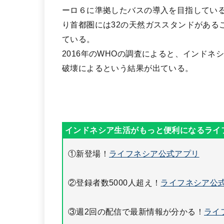
ーロ６に準拠したバスの導入を目指している
り首都圏には32の天然ガススタンドがある
ている。
2016年のWHOの調査によると、インド
破壊によるという結果が出ている。
①新登場！
ライフネシア公式アプリ
②登録者数5000人超え！
ライフネシア公式
③週2回の配信で最新情報が分かる！
ライ