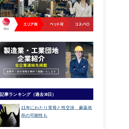
記事ランキング（過去30日）
11年にわたり実母と性交渉 麻薬依
存の可能性も