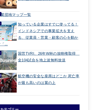
工業団地マップ一覧
知っている企業はすでに使ってる！
インドネシアでの事業拡大を支え
る、従業員・営業・顧客の心を動か
「...
国営TVRI、26年W杯の放映権取得
全104試合を地上波無料放送
航空機の安全な座席はどこか 死亡率
が最も高いのは翼の上
カテゴリー