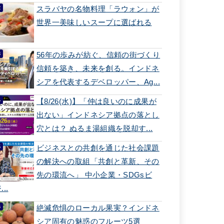
スラバヤの名物料理「ラウォン」が
世界一美味しいスープに選ばれる
56年の歩みが紡ぐ、信頼の街づくり
信頼を築き、未来を創る。インドネ
シアを代表するデベロッパー、Ag...
【8/26(水)】「仲は良いのに成果が
出ない」インドネシア拠点の落とし
穴とは？ ぬるま湯組織を脱却す...
ビジネスとの共創を通じた社会課題
の解決への取組「共創と革新、その
先の環流へ」 中小企業・SDGsビ
...
絶滅危惧のローカル果実？インドネ
シア固有の魅惑のフルーツ5選