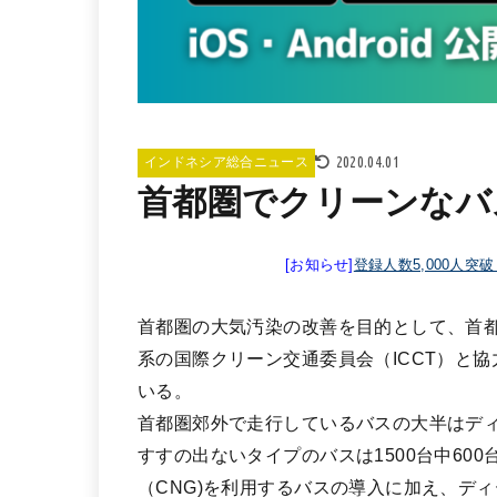
2020.04.01
インドネシア総合ニュース
首都圏でクリーンなバ
[お知らせ]
登録人数5,000人突
首都圏の大気汚染の改善を目的として、首都圏
系の国際クリーン交通委員会（ICCT）と
いる。
首都圏郊外で走行しているバスの大半はデ
すすの出ないタイプのバスは1500台中60
（CNG)を利用するバスの導入に加え、デ