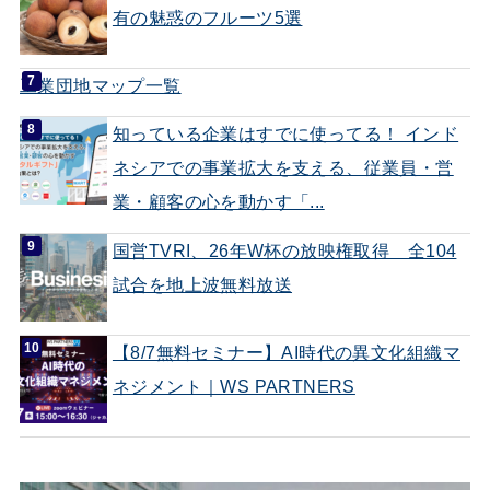
有の魅惑のフルーツ5選
工業団地マップ一覧
知っている企業はすでに使ってる！ インド
ネシアでの事業拡大を支える、従業員・営
業・顧客の心を動かす「...
国営TVRI、26年W杯の放映権取得 全104
試合を地上波無料放送
【8/7無料セミナー】AI時代の異文化組織マ
ネジメント｜WS PARTNERS