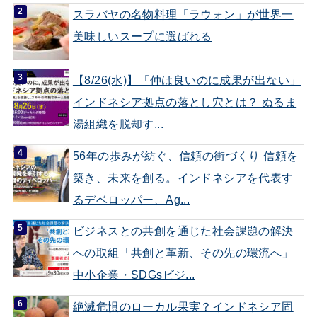
スラバヤの名物料理「ラウォン」が世界一
美味しいスープに選ばれる
【8/26(水)】「仲は良いのに成果が出ない」
インドネシア拠点の落とし穴とは？ ぬるま
湯組織を脱却す...
56年の歩みが紡ぐ、信頼の街づくり 信頼を
築き、未来を創る。インドネシアを代表す
るデベロッパー、Ag...
ビジネスとの共創を通じた社会課題の解決
への取組「共創と革新、その先の環流へ」
中小企業・SDGsビジ...
絶滅危惧のローカル果実？インドネシア固