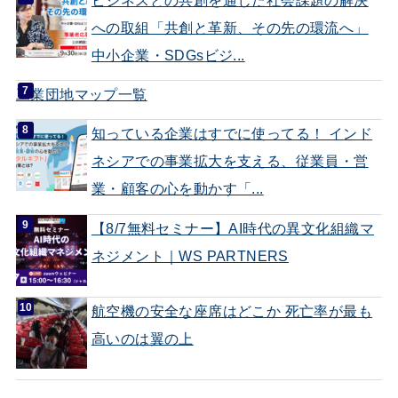
への取組「共創と革新、その先の環流へ」
中小企業・SDGsビジ...
工業団地マップ一覧
知っている企業はすでに使ってる！ インド
ネシアでの事業拡大を支える、従業員・営
業・顧客の心を動かす「...
【8/7無料セミナー】AI時代の異文化組織マ
ネジメント｜WS PARTNERS
航空機の安全な座席はどこか 死亡率が最も
高いのは翼の上