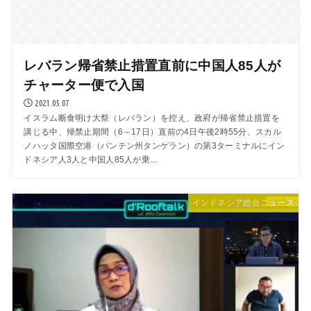
レバラン帰省禁止措置直前に中国人85人が
チャーター便で入国
2021.05.07
イスラム断食明け大祭（レバラン）を控え、政府が帰省禁止措置を
講じる中、帰禁止期間（6～17日）直前の4日午後2時55分、スカル
ノハッタ国際空港（バンテン州タンゲラン）の第3ターミナルにイン
ドネシア人3人と中国人85人が乗...
インドネシア総合ニュース