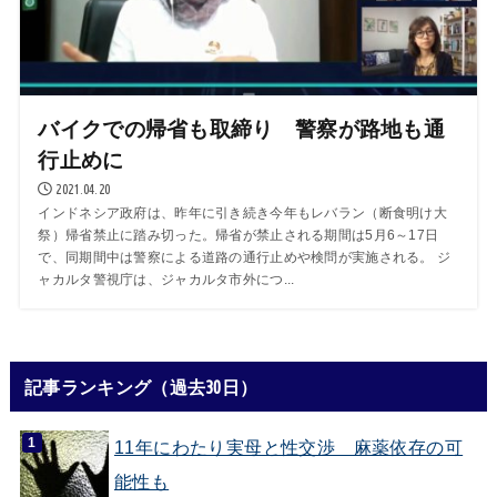
バイクでの帰省も取締り 警察が路地も通
行止めに
2021.04.20
インドネシア政府は、昨年に引き続き今年もレバラン（断食明け大
祭）帰省禁止に踏み切った。帰省が禁止される期間は5月6～17日
で、同期間中は警察による道路の通行止めや検問が実施される。 ジ
ャカルタ警視庁は、ジャカルタ市外につ...
記事ランキング（過去30日）
11年にわたり実母と性交渉 麻薬依存の可
能性も