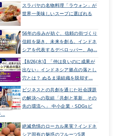
スラバヤの名物料理「ラウォン」が
世界一美味しいスープに選ばれる
56年の歩みが紡ぐ、信頼の街づくり
信頼を築き、未来を創る。インドネ
シアを代表するデベロッパー、Ag...
【8/26(水)】「仲は良いのに成果が
出ない」インドネシア拠点の落とし
穴とは？ ぬるま湯組織を脱却す...
ビジネスとの共創を通じた社会課題
の解決への取組「共創と革新、その
先の環流へ」 中小企業・SDGsビ
...
絶滅危惧のローカル果実？インドネ
シア固有の魅惑のフルーツ5選