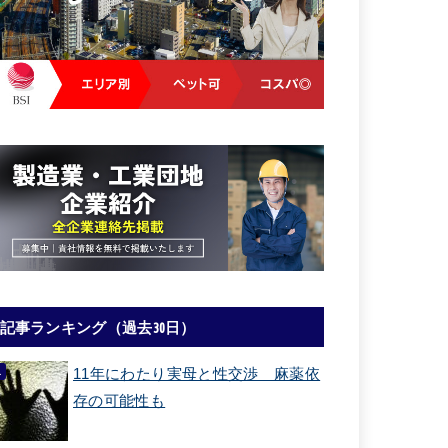
記事ランキング（過去30日）
11年にわたり実母と性交渉 麻薬依
存の可能性も