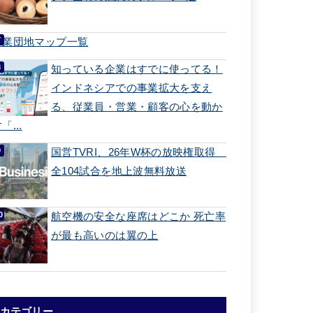
工業団地マップ一覧
知っている企業はすでに使ってる！
インドネシアでの事業拡大を支え
る、従業員・営業・顧客の心を動か
「...
国営TVRI、26年W杯の放映権取得
全104試合を地上波無料放送
航空機の安全な座席はどこか 死亡率
が最も高いのは翼の上
カテゴリー