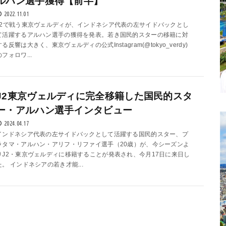
ルハン選手獲得【前半】
2022.11.01
J2で戦う東京ヴェルディが、インドネシア代表の左サイドバックとし
て活躍するアルハン選手の獲得を発表。若き国民的スターの移籍に対
する反響は大きく、東京ヴェルディの公式Instagram(@tokyo_verdy)
のフォロワ...
J2東京ヴェルディに完全移籍した国民的スタ
ー・アルハン選手インタビュー
2024.04.17
インドネシア代表の左サイドバックとして活躍する国民的スター、プ
ラタマ・アルハン・アリフ・リファイ選手（20歳）が、今シーズンよ
りJ2・東京ヴェルディに移籍することが発表され、今月17日に来日し
た。 インドネシアの若き才能...