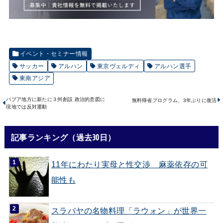
イベント・セミナー情報
サッカー
アルハン
東京ヴェルディ
アルハン選手
東南アジア
パプア地方に新たに３州創設 政治的意図に
無料帰省プログラム、3年ぶりに復活
現地では反対運動
記事ランキング（過去30日）
11年にわたり実母と性交渉 麻薬依存の可
能性も
スラバヤの名物料理「ラウォン」が世界一