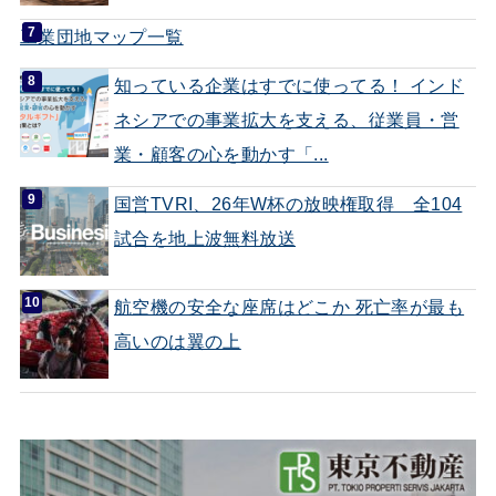
工業団地マップ一覧
知っている企業はすでに使ってる！ インド
ネシアでの事業拡大を支える、従業員・営
業・顧客の心を動かす「...
国営TVRI、26年W杯の放映権取得 全104
試合を地上波無料放送
航空機の安全な座席はどこか 死亡率が最も
高いのは翼の上