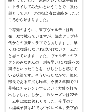
略として、ぜひ、東南アジアの選手獲得
にトライしてみたいということで、強化
部としてJリーグの担当者に連絡をしたと
ころから始まりました。
ご存知のように、東京ヴェルディは現
在、J2で戦っていますが、読売クラブ時
代からの強豪クラブでもありますし、早
くJ1に復帰しなければいけないチームだ
と思っています。また、ヴェルディのフ
ァンのみなさんの一刻も早いJ１復帰への
期待といったことを、ひしひしと感じて
いる状況です。そういったなかで、強化
部長である江尻も昨年、今後３年間でJ１
昇格にチャレンジするという方針を打ち
出しました。しかし、昨シーズンは22チ
ーム中12位に終わりました。今季のチー
ム編成予算はJ2でも中位レベル。数字的