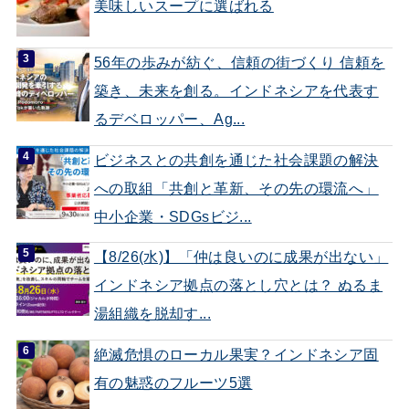
美味しいスープに選ばれる
56年の歩みが紡ぐ、信頼の街づくり 信頼を
築き、未来を創る。インドネシアを代表す
るデベロッパー、Ag...
ビジネスとの共創を通じた社会課題の解決
への取組「共創と革新、その先の環流へ」
中小企業・SDGsビジ...
【8/26(水)】「仲は良いのに成果が出ない」
インドネシア拠点の落とし穴とは？ ぬるま
湯組織を脱却す...
絶滅危惧のローカル果実？インドネシア固
有の魅惑のフルーツ5選