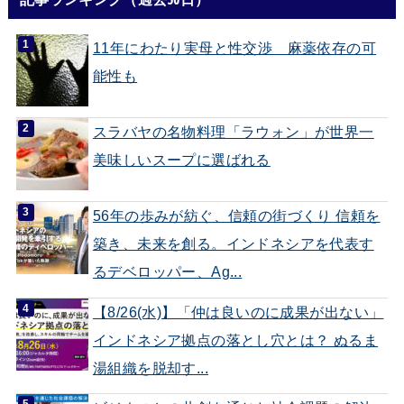
11年にわたり実母と性交渉 麻薬依存の可
能性も
スラバヤの名物料理「ラウォン」が世界一
美味しいスープに選ばれる
56年の歩みが紡ぐ、信頼の街づくり 信頼を
築き、未来を創る。インドネシアを代表す
るデベロッパー、Ag...
【8/26(水)】「仲は良いのに成果が出ない」
インドネシア拠点の落とし穴とは？ ぬるま
湯組織を脱却す...