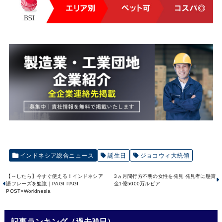
インドネシア総合ニュース
誕生日
ジョコウィ大統領
【～したら】今すぐ使える！インドネシア
3ヵ月間行方不明の女性を発見 発見者に懸賞
語フレーズを勉強｜PAGI PAGI
金1億5000万ルピア
POST×Worldnesia
記事ランキング（過去30日）