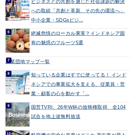
ビジネスとの共創を通じた社会課題の解決
への取組「共創と革新、その先の環流へ」
中小企業・SDGsビジ...
絶滅危惧のローカル果実？インドネシア固
有の魅惑のフルーツ5選
工業団地マップ一覧
知っている企業はすでに使ってる！ インド
ネシアでの事業拡大を支える、従業員・営
業・顧客の心を動かす「...
国営TVRI、26年W杯の放映権取得 全104
試合を地上波無料放送
航空機の安全な座席はどこか 死亡率が最も