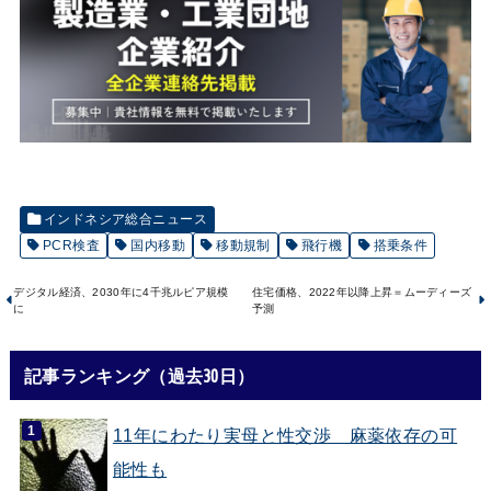
インドネシア総合ニュース
PCR検査
国内移動
移動規制
飛行機
搭乗条件
デジタル経済、2030年に4千兆ルピア規模
住宅価格、2022年以降上昇＝ムーディーズ
に
予測
記事ランキング（過去30日）
11年にわたり実母と性交渉 麻薬依存の可
能性も