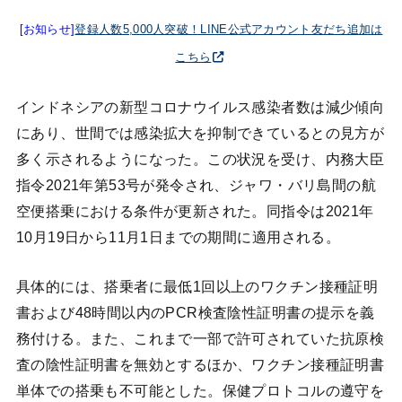
[お知らせ]
登録人数5,000人突破！LINE公式アカウント友だち追加は
こちら
インドネシアの新型コロナウイルス感染者数は減少傾向
にあり、世間では感染拡大を抑制できているとの見方が
多く示されるようになった。この状況を受け、内務大臣
指令2021年第53号が発令され、ジャワ・バリ島間の航
空便搭乗における条件が更新された。同指令は2021年
10月19日から11月1日までの期間に適用される。
具体的には、搭乗者に最低1回以上のワクチン接種証明
書および48時間以内のPCR検査陰性証明書の提示を義
務付ける。また、これまで一部で許可されていた抗原検
査の陰性証明書を無効とするほか、ワクチン接種証明書
単体での搭乗も不可能とした。保健プロトコルの遵守を