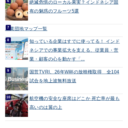
絶滅危惧のローカル果実？インドネシア固
有の魅惑のフルーツ5選
工業団地マップ一覧
知っている企業はすでに使ってる！ インド
ネシアでの事業拡大を支える、従業員・営
業・顧客の心を動かす「...
国営TVRI、26年W杯の放映権取得 全104
試合を地上波無料放送
航空機の安全な座席はどこか 死亡率が最も
高いのは翼の上