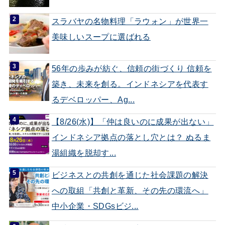
スラバヤの名物料理「ラウォン」が世界一
美味しいスープに選ばれる
56年の歩みが紡ぐ、信頼の街づくり 信頼を
築き、未来を創る。インドネシアを代表す
るデベロッパー、Ag...
【8/26(水)】「仲は良いのに成果が出ない」
インドネシア拠点の落とし穴とは？ ぬるま
湯組織を脱却す...
ビジネスとの共創を通じた社会課題の解決
への取組「共創と革新、その先の環流へ」
中小企業・SDGsビジ...