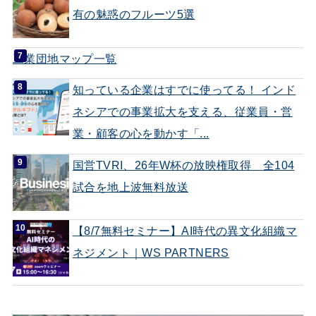
有の魅惑のフルーツ5選
工業団地マップ一覧
知っている企業はすでに使ってる！ インド
ネシアでの事業拡大を支える、従業員・営
業・顧客の心を動かす「...
国営TVRI、26年W杯の放映権取得 全104
試合を地上波無料放送
【8/7無料セミナー】AI時代の異文化組織マ
ネジメント｜WS PARTNERS