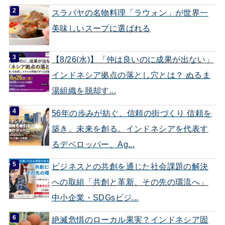
スラバヤの名物料理「ラウォン」が世界一
美味しいスープに選ばれる
【8/26(水)】「仲は良いのに成果が出ない」
インドネシア拠点の落とし穴とは？ ぬるま
湯組織を脱却す...
56年の歩みが紡ぐ、信頼の街づくり 信頼を
築き、未来を創る。インドネシアを代表す
るデベロッパー、Ag...
ビジネスとの共創を通じた社会課題の解決
への取組「共創と革新、その先の環流へ」
中小企業・SDGsビジ...
絶滅危惧のローカル果実？インドネシア固