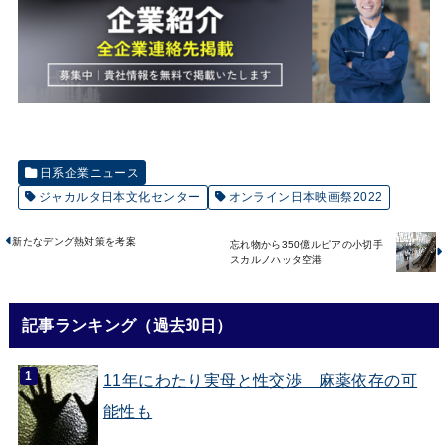
日系企業ニュース
ジャカルタ日本文化センター
オンライン日本映画祭2022
新たなデング熱対策を考案
忘れ物から350億ルピアの小切手
スカルノハッタ空港
記事ランキング（過去30日）
11年にわたり実母と性交渉 麻薬依存の可
能性も