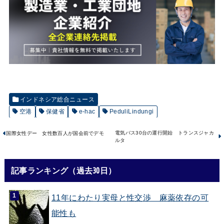
インドネシア総合ニュース
空港
保健省
e-hac
PeduliLindungi
電気バス30台の運行開始 トランスジャカ
国際女性デー 女性数百人が国会前でデモ
ルタ
記事ランキング（過去30日）
11年にわたり実母と性交渉 麻薬依存の可
能性も