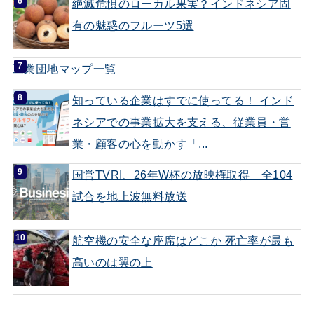
絶滅危惧のローカル果実？インドネシア固
有の魅惑のフルーツ5選
工業団地マップ一覧
知っている企業はすでに使ってる！ インド
ネシアでの事業拡大を支える、従業員・営
業・顧客の心を動かす「...
国営TVRI、26年W杯の放映権取得 全104
試合を地上波無料放送
航空機の安全な座席はどこか 死亡率が最も
高いのは翼の上