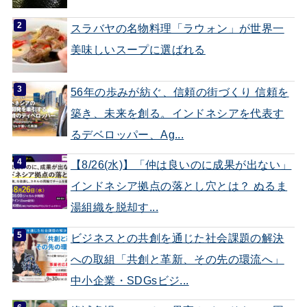
スラバヤの名物料理「ラウォン」が世界一
美味しいスープに選ばれる
56年の歩みが紡ぐ、信頼の街づくり 信頼を
築き、未来を創る。インドネシアを代表す
るデベロッパー、Ag...
【8/26(水)】「仲は良いのに成果が出ない」
インドネシア拠点の落とし穴とは？ ぬるま
湯組織を脱却す...
ビジネスとの共創を通じた社会課題の解決
への取組「共創と革新、その先の環流へ」
中小企業・SDGsビジ...