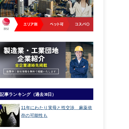
記事ランキング（過去30日）
11年にわたり実母と性交渉 麻薬依
存の可能性も