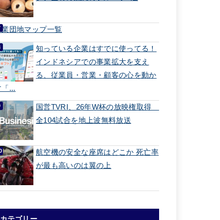
工業団地マップ一覧
知っている企業はすでに使ってる！
インドネシアでの事業拡大を支え
る、従業員・営業・顧客の心を動か
「...
国営TVRI、26年W杯の放映権取得
全104試合を地上波無料放送
航空機の安全な座席はどこか 死亡率
が最も高いのは翼の上
カテゴリー