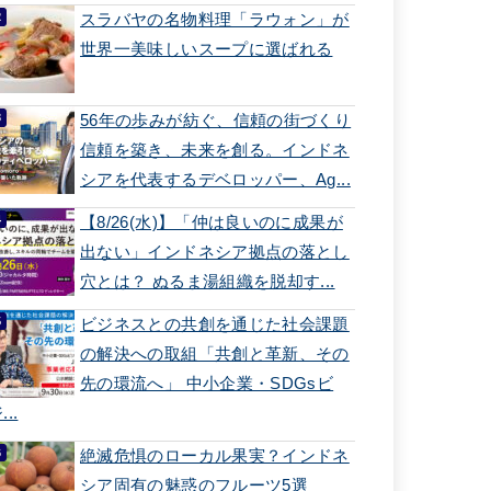
スラバヤの名物料理「ラウォン」が
世界一美味しいスープに選ばれる
56年の歩みが紡ぐ、信頼の街づくり
信頼を築き、未来を創る。インドネ
シアを代表するデベロッパー、Ag...
【8/26(水)】「仲は良いのに成果が
出ない」インドネシア拠点の落とし
穴とは？ ぬるま湯組織を脱却す...
ビジネスとの共創を通じた社会課題
の解決への取組「共創と革新、その
先の環流へ」 中小企業・SDGsビ
...
絶滅危惧のローカル果実？インドネ
シア固有の魅惑のフルーツ5選