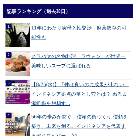
記事ランキング（過去30日）
11年にわたり実母と性交渉 麻薬依存の可
能性も
スラバヤの名物料理「ラウォン」が世界一
美味しいスープに選ばれる
【8/26(水)】「仲は良いのに成果が出ない」
インドネシア拠点の落とし穴とは？ ぬるま
湯組織を脱却す...
56年の歩みが紡ぐ、信頼の街づくり 信頼を
築き、未来を創る。インドネシアを代表す
るデベロッパー、Ag...