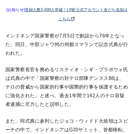
[お知らせ]
登録人数5,000人突破！LINE公式アカウント友だち追加は
こちら
インドネシア国家警察が7月5日で創設から76年となっ
た。同日、中部ジャワ州の州都スマランで記念式典が行
われた。
国家警察長官を務めるリスティオ・シギ・プラボウォ氏
は式典の中で「国家警察の対テロ部隊デンスス88は、
テロの脅威から国家的行事や国際的行事を保護するため
に強化された」と述べ、過去1年間で142人のテロ容疑
者逮捕に尽力したと説明した。
また、同式典に参列したジョコ・ウィドド大統領はスピ
ーチの中で、インドネシアはG20サミット、首都移転、