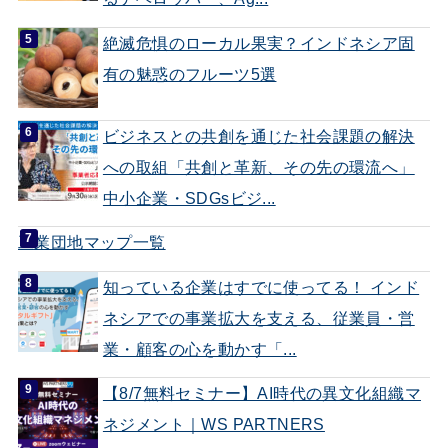
絶滅危惧のローカル果実？インドネシア固
有の魅惑のフルーツ5選
ビジネスとの共創を通じた社会課題の解決
への取組「共創と革新、その先の環流へ」
中小企業・SDGsビジ...
工業団地マップ一覧
知っている企業はすでに使ってる！ インド
ネシアでの事業拡大を支える、従業員・営
業・顧客の心を動かす「...
【8/7無料セミナー】AI時代の異文化組織マ
ネジメント｜WS PARTNERS