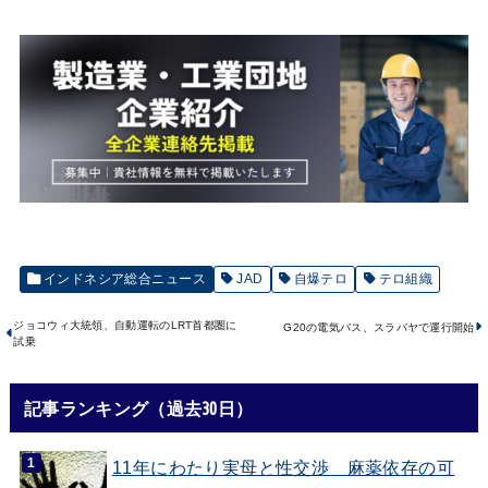
インドネシア総合ニュース
JAD
自爆テロ
テロ組織
ジョコウィ大統領、自動運転のLRT首都圏に
G20の電気バス、スラバヤで運行開始
試乗
記事ランキング（過去30日）
11年にわたり実母と性交渉 麻薬依存の可