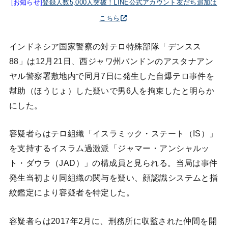
[お知らせ]
登録人数5,000人突破！LINE公式アカウント友だち追加は
こちら
インドネシア国家警察の対テロ特殊部隊「デンスス
88」は12月21日、西ジャワ州バンドンのアスタナアン
ヤル警察署敷地内で同月7日に発生した自爆テロ事件を
幇助（ほうじょ）した疑いで男6人を拘束したと明らか
にした。
容疑者らはテロ組織「イスラミック・ステート（IS）」
を支持するイスラム過激派「ジャマー・アンシャルッ
ト・ダウラ（JAD）」の構成員と見られる。当局は事件
発生当初より同組織の関与を疑い、顔認識システムと指
紋鑑定により容疑者を特定した。
容疑者らは2017年2月に、刑務所に収監された仲間を開