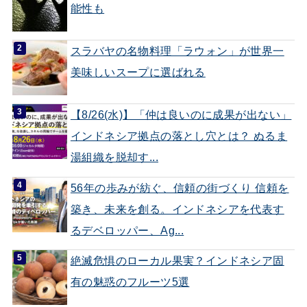
能性も
スラバヤの名物料理「ラウォン」が世界一
美味しいスープに選ばれる
【8/26(水)】「仲は良いのに成果が出ない」
インドネシア拠点の落とし穴とは？ ぬるま
湯組織を脱却す...
56年の歩みが紡ぐ、信頼の街づくり 信頼を
築き、未来を創る。インドネシアを代表す
るデベロッパー、Ag...
絶滅危惧のローカル果実？インドネシア固
有の魅惑のフルーツ5選