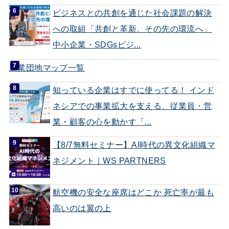
ビジネスとの共創を通じた社会課題の解決
への取組「共創と革新、その先の環流へ」
中小企業・SDGsビジ...
工業団地マップ一覧
知っている企業はすでに使ってる！ インド
ネシアでの事業拡大を支える、従業員・営
業・顧客の心を動かす「...
【8/7無料セミナー】AI時代の異文化組織マ
ネジメント｜WS PARTNERS
航空機の安全な座席はどこか 死亡率が最も
高いのは翼の上