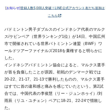
[お知らせ]
登録人数5,000人突破！LINE公式アカウント友だち追加は
こちら
バドミントン男子ダブルスのインドネシア代表のマルク
ス/ケビンペア（世界ランキング1位）が14日、中国広州
市で開催されている世界バトミントン連盟（BWF）ワ
ールドツアーファイナルズ2018を棄権すると明らかに
した。
インドネシアバドミントン協会によると、マルクス選手
が首を負傷したことが原因。初戦のデンマーク戦では
20-22、21-17、21-13で勝利したものの、マルクス選手
はすでに首の違和感と痛みを感じていたという。第2試
合では、中国代表の李俊慧（リー・ジュンホゥイ）/刘
雨辰（リユ・ユチェン）ペアに18-21、22-24で惜敗し
た。