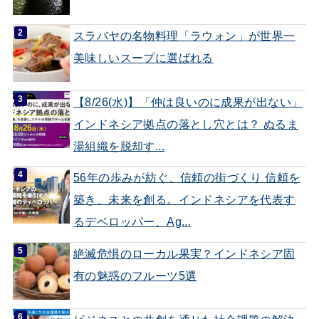
スラバヤの名物料理「ラウォン」が世界一
美味しいスープに選ばれる
【8/26(水)】「仲は良いのに成果が出ない」
インドネシア拠点の落とし穴とは？ ぬるま
湯組織を脱却す...
56年の歩みが紡ぐ、信頼の街づくり 信頼を
築き、未来を創る。インドネシアを代表す
るデベロッパー、Ag...
絶滅危惧のローカル果実？インドネシア固
有の魅惑のフルーツ5選