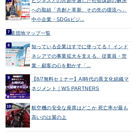
ビジネスとの共創を通じた社会課題の解決
への取組「共創と革新、その先の環流へ」
中小企業・SDGsビジ...
工業団地マップ一覧
知っている企業はすでに使ってる！ インド
ネシアでの事業拡大を支える、従業員・営
業・顧客の心を動かす「...
【8/7無料セミナー】AI時代の異文化組織マ
ネジメント｜WS PARTNERS
航空機の安全な座席はどこか 死亡率が最も
高いのは翼の上