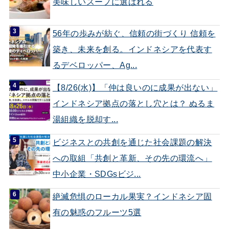
美味しいスープに選ばれる
56年の歩みが紡ぐ、信頼の街づくり 信頼を
築き、未来を創る。インドネシアを代表す
るデベロッパー、Ag...
【8/26(水)】「仲は良いのに成果が出ない」
インドネシア拠点の落とし穴とは？ ぬるま
湯組織を脱却す...
ビジネスとの共創を通じた社会課題の解決
への取組「共創と革新、その先の環流へ」
中小企業・SDGsビジ...
絶滅危惧のローカル果実？インドネシア固
有の魅惑のフルーツ5選