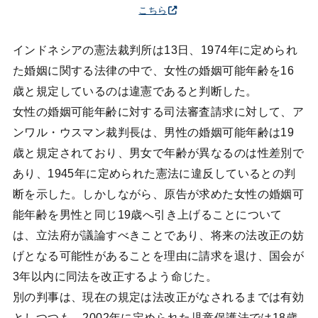
こちら
インドネシアの憲法裁判所は13日、1974年に定められ
た婚姻に関する法律の中で、女性の婚姻可能年齢を16
歳と規定しているのは違憲であると判断した。
女性の婚姻可能年齢に対する司法審査請求に対して、ア
ンワル・ウスマン裁判長は、男性の婚姻可能年齢は19
歳と規定されており、男女で年齢が異なるのは性差別で
あり、1945年に定められた憲法に違反しているとの判
断を示した。しかしながら、原告が求めた女性の婚姻可
能年齢を男性と同じ19歳へ引き上げることについて
は、立法府が議論すべきことであり、将来の法改正の妨
げとなる可能性があることを理由に請求を退け、国会が
3年以内に同法を改正するよう命じた。
別の判事は、現在の規定は法改正がなされるまでは有効
としつつも、2002年に定められた児童保護法では18歳