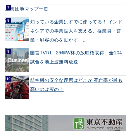
工業団地マップ一覧
知っている企業はすでに使ってる！ インド
ネシアでの事業拡大を支える、従業員・営
業・顧客の心を動かす「...
国営TVRI、26年W杯の放映権取得 全104
試合を地上波無料放送
航空機の安全な座席はどこか 死亡率が最も
高いのは翼の上